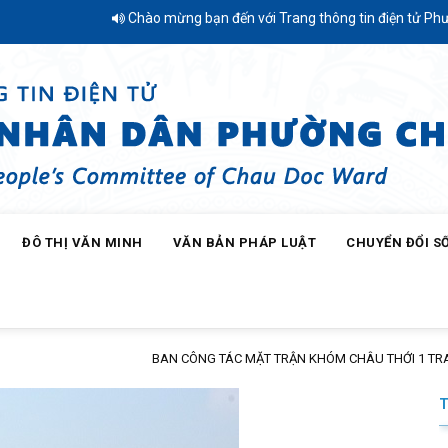
Chào mừng bạn đến với Trang thông tin điện tử Phường C
ĐÔ THỊ VĂN MINH
VĂN BẢN PHÁP LUẬT
CHUYỂN ĐỔI S
CHÂU THỚI 1 TRAO QUÀ “TIẾP BƯỚC ĐẾN TRƯỜNG” NĂM HỌC 2026 – 2027