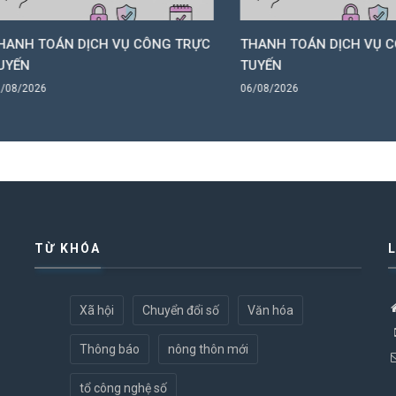
 TOÁN DỊCH VỤ CÔNG TRỰC
THANH TOÁN DỊCH VỤ CÔNG
N
TUYẾN
2026
06/08/2026
TỪ KHÓA
Xã hội
Chuyển đổi số
Văn hóa
Thông báo
nông thôn mới
tổ công nghệ số