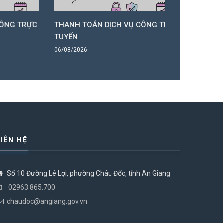
 TRỰC
THANH TOÁN DỊCH VỤ CÔNG TRỰC
THANH TOÁ
TUYẾN
TUYẾN
06/08/2026
06/08/2026
LIÊN HỆ
Số 10 Đường Lê Lợi, phường Châu Đốc, tỉnh An Giang
02963.865.700
chaudoc@angiang.gov.vn