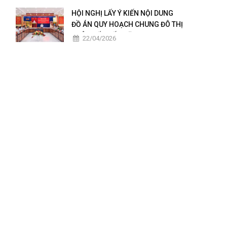
2025 – 2026
HỘI NGHỊ LẤY Ý KIẾN NỘI DUNG
ĐỒ ÁN QUY HOẠCH CHUNG ĐÔ THỊ
CHÂU ĐỐC ĐẾN NĂM 2050
22/04/2026