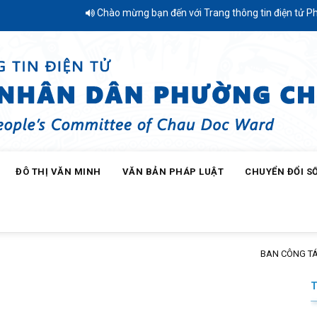
Chào mừng bạn đến với Trang thông tin điện tử Phườn
ĐÔ THỊ VĂN MINH
VĂN BẢN PHÁP LUẬT
CHUYỂN ĐỔI S
NG TÁC MẶT TRẬN KHÓM CHÂU THỚI 1 TRAO QUÀ “TIẾP BƯỚC ĐẾN TRƯỜNG” 