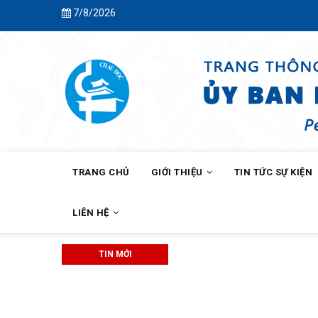
Skip
7/8/2026
to
main
content
MAIN
NAVIGATION
TRANG CHỦ
GIỚI THIỆU
TIN TỨC SỰ KIỆN
LIÊN HỆ
TIN MỚI
BAN CÔ