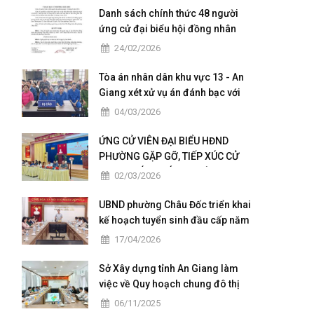
Danh sách chính thức 48 người
ứng cử đại biểu hội đồng nhân
dân của phường Châu Đốc nhiệm
24/02/2026
kỳ 2026 - 2031
Tòa án nhân dân khu vực 13 - An
Giang xét xử vụ án đánh bạc với
số tiền giao dịch hơn 4,9 tỷ đồng
04/03/2026
ỨNG CỬ VIÊN ĐẠI BIỂU HĐND
PHƯỜNG GẶP GỠ, TIẾP XÚC CỬ
TRI TẠI CÁC KHÓM THUỘC ĐƠN VỊ
02/03/2026
BẦU CỬ SỐ 5
UBND phường Châu Đốc triển khai
kế hoạch tuyển sinh đầu cấp năm
học 2026 – 2027
17/04/2026
Sở Xây dựng tỉnh An Giang làm
việc về Quy hoạch chung đô thị
Châu Đốc – Vĩnh Tế giai đoạn
06/11/2025