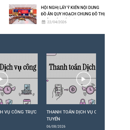
2025 – 2026
HỘI NGHỊ LẤY Ý KIẾN NỘI DUNG
ĐỒ ÁN QUY HOẠCH CHUNG ĐÔ THỊ
CHÂU ĐỐC ĐẾN NĂM 2050
22/04/2026
G TRỰC
THANH TOÁN DỊCH VỤ CÔNG TRỰC
THANH TOÁ
TUYẾN
TUYẾN
06/08/2026
06/08/2026