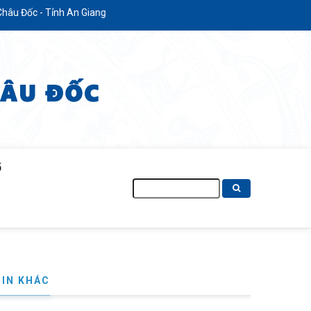
h An Giang
Ố
Tìm
kiếm
TIN KHÁC