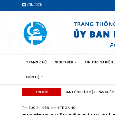
Skip
7/8/2026
to
main
content
MAIN
NAVIGATION
TRANG CHỦ
GIỚI THIỆU
TIN TỨC SỰ KIỆN
LIÊN HỆ
TIN MỚI
BAN CÔNG TÁC MẶT TRẬN KHÓM C
TIN TỨC SỰ KIỆN
KINH TẾ XÃ HỘI