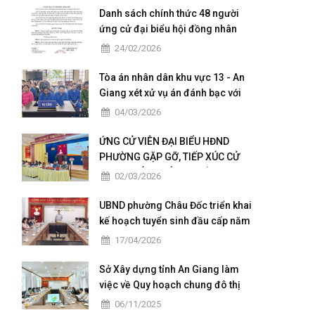
Danh sách chính thức 48 người
ứng cử đại biểu hội đồng nhân
dân của phường Châu Đốc nhiệm
24/02/2026
kỳ 2026 - 2031
Tòa án nhân dân khu vực 13 - An
Giang xét xử vụ án đánh bạc với
số tiền giao dịch hơn 4,9 tỷ đồng
04/03/2026
ỨNG CỬ VIÊN ĐẠI BIỂU HĐND
PHƯỜNG GẶP GỠ, TIẾP XÚC CỬ
TRI TẠI CÁC KHÓM THUỘC ĐƠN VỊ
02/03/2026
BẦU CỬ SỐ 5
UBND phường Châu Đốc triển khai
kế hoạch tuyển sinh đầu cấp năm
học 2026 – 2027
17/04/2026
Sở Xây dựng tỉnh An Giang làm
việc về Quy hoạch chung đô thị
Châu Đốc – Vĩnh Tế giai đoạn
06/11/2025