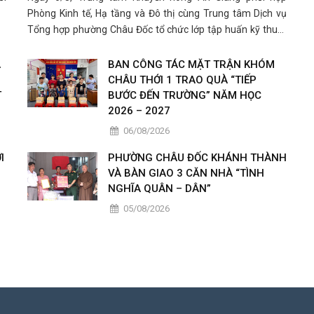
Phòng Kinh tế, Hạ tầng và Đô thị cùng Trung tâm Dịch vụ
Tổng hợp phường Châu Đốc tổ chức lớp tập huấn kỹ thuật
canh tác sen thuộc Dự án “Phát triển chuỗi giá trị bền vững
các sản phẩm từ tơ sen tại Việt Nam” cho các hộ dân trồng
A
BAN CÔNG TÁC MẶT TRẬN KHÓM
sen trên đ
CHÂU THỚI 1 TRAO QUÀ “TIẾP
T
BƯỚC ĐẾN TRƯỜNG” NĂM HỌC
2026 – 2027
06/08/2026
I
PHƯỜNG CHÂU ĐỐC KHÁNH THÀNH
VÀ BÀN GIAO 3 CĂN NHÀ “TÌNH
NGHĨA QUÂN – DÂN”
05/08/2026