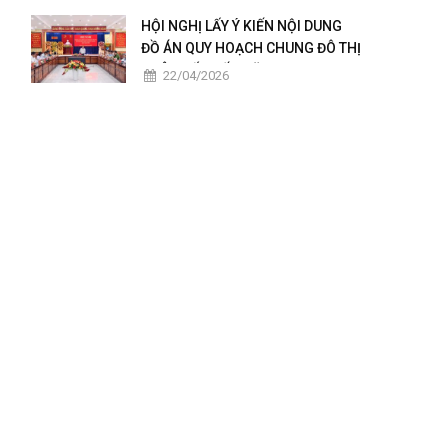
2025 – 2026
HỘI NGHỊ LẤY Ý KIẾN NỘI DUNG
ĐỒ ÁN QUY HOẠCH CHUNG ĐÔ THỊ
CHÂU ĐỐC ĐẾN NĂM 2050
22/04/2026