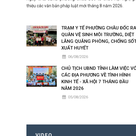
thiệu các văn bản pháp luật mới tháng 8 năm 2026.
TRẠM Y TẾ PHƯỜNG CHÂU ĐỐC R
QUÂN VỆ SINH MÔI TRƯỜNG, DIỆT
LĂNG QUĂNG PHÒNG, CHỐNG SỐ
XUẤT HUYẾT
06/08/2026
CHỦ TỊCH UBND TỈNH LÀM VIỆC VỚ
CÁC ĐỊA PHƯƠNG VỀ TÌNH HÌNH
KINH TẾ - XÃ HỘI 7 THÁNG ĐẦU
NĂM 2026
05/08/2026
VIDEO