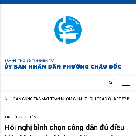
Skip
to
main
content
N
BAN CÔNG TÁC MẶT TRẬN KHÓM CHÂU THỚI 1 TRAO QUÀ “TIẾP BƯỚC
ĐẾN TRƯỜNG” NĂM HỌC 2026 – 2027
TIN TỨC SỰ KIỆN
Hội nghị bình chọn công dân đủ điều