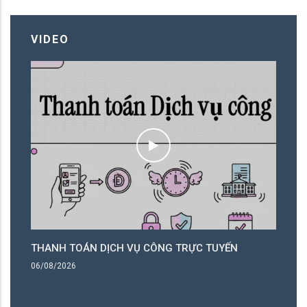
VIDEO
THANH TOÁN DỊCH VỤ CÔNG TRỰC TUYẾN
T
06/08/2026
06