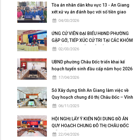
Tòa án nhân dân khu vực 13 - An Giang
xét xử vụ án đánh bạc với số tiền giao
dịch hơn 4,9 tỷ đồng
04/03/2026
ỨNG CỬ VIÊN ĐẠI BIỂU HĐND PHƯỜNG
GẶP GỠ, TIẾP XÚC CỬ TRI TẠI CÁC KHÓM
THUỘC ĐƠN VỊ BẦU CỬ SỐ 5
02/03/2026
UBND phường Châu Đốc triển khai kế
hoạch tuyển sinh đầu cấp năm học 2026
– 2027
17/04/2026
Sở Xây dựng tỉnh An Giang làm việc về
Quy hoạch chung đô thị Châu Đốc – Vĩnh
Tế giai đoạn 2025 – 2026
06/11/2025
HỘI NGHỊ LẤY Ý KIẾN NỘI DUNG ĐỒ ÁN
QUY HOẠCH CHUNG ĐÔ THỊ CHÂU ĐỐC
ĐẾN NĂM 2050
22/04/2026