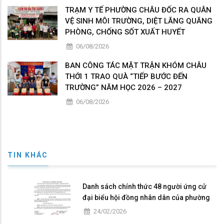
TRẠM Y TẾ PHƯỜNG CHÂU ĐỐC RA QUÂN
VỆ SINH MÔI TRƯỜNG, DIỆT LĂNG QUĂNG
PHÒNG, CHỐNG SỐT XUẤT HUYẾT
06/08/2026
BAN CÔNG TÁC MẶT TRẬN KHÓM CHÂU
THỚI 1 TRAO QUÀ “TIẾP BƯỚC ĐẾN
TRƯỜNG” NĂM HỌC 2026 – 2027
06/08/2026
TIN KHÁC
Danh sách chính thức 48 người ứng cử
đại biểu hội đồng nhân dân của phường
Châu Đốc nhiệm kỳ 2026 - 2031
24/02/2026