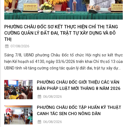
PHƯỜNG CHÂU ĐỐC SƠ KẾT THỰC HIỆN CHỈ THỊ TĂNG
CƯỜNG QUẢN LÝ ĐẤT ĐAI, TRẬT TỰ XÂY DỰNG VÀ ĐÔ
THỊ
07/08/2026
Sáng 7/8, UBND phường Châu Đốc tổ chức Hội nghị sơ kết thực
hiện Kế hoạch số 4130, ngày 03/6/2026 triển khai Chỉ thị số 13 của
UBND tỉnh về tăng cường công tác quản lý đất đai, trật tự xây dựng
và trật tự đô thị.
PHƯỜNG CHÂU ĐỐC GIỚI THIỆU CÁC VĂN
BẢN PHÁP LUẬT MỚI THÁNG 8 NĂM 2026
06/08/2026
PHƯỜNG CHÂU ĐỐC TẬP HUẤN KỸ THUẬT
CANH TÁC SEN CHO NÔNG DÂN
06/08/2026