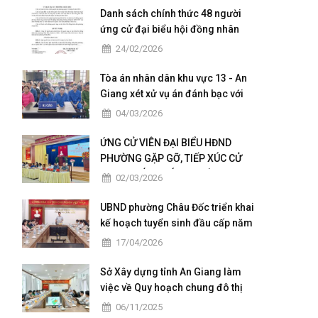
Danh sách chính thức 48 người
ứng cử đại biểu hội đồng nhân
dân của phường Châu Đốc nhiệm
24/02/2026
kỳ 2026 - 2031
Tòa án nhân dân khu vực 13 - An
Giang xét xử vụ án đánh bạc với
số tiền giao dịch hơn 4,9 tỷ đồng
04/03/2026
ỨNG CỬ VIÊN ĐẠI BIỂU HĐND
PHƯỜNG GẶP GỠ, TIẾP XÚC CỬ
TRI TẠI CÁC KHÓM THUỘC ĐƠN VỊ
02/03/2026
BẦU CỬ SỐ 5
UBND phường Châu Đốc triển khai
kế hoạch tuyển sinh đầu cấp năm
học 2026 – 2027
17/04/2026
Sở Xây dựng tỉnh An Giang làm
việc về Quy hoạch chung đô thị
Châu Đốc – Vĩnh Tế giai đoạn
06/11/2025