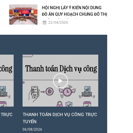
2025 – 2026
HỘI NGHỊ LẤY Ý KIẾN NỘI DUNG
ĐỒ ÁN QUY HOẠCH CHUNG ĐÔ THỊ
CHÂU ĐỐC ĐẾN NĂM 2050
22/04/2026
 TRỰC
THANH TOÁN DỊCH VỤ CÔNG TRỰC
THANH TOÁ
TUYẾN
TUYẾN
06/08/2026
06/08/2026