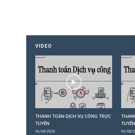
VIDEO
 CÔNG TRỰC
THANH TOÁN DỊCH VỤ CÔNG TRỰC
THANH
TUYẾN
TUYẾ
06/08/2026
06/08/