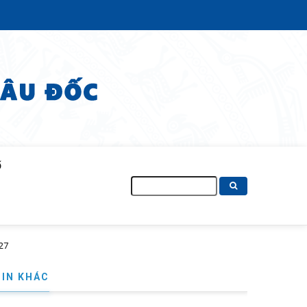
Ố
Tìm
kiếm
TIN KHÁC