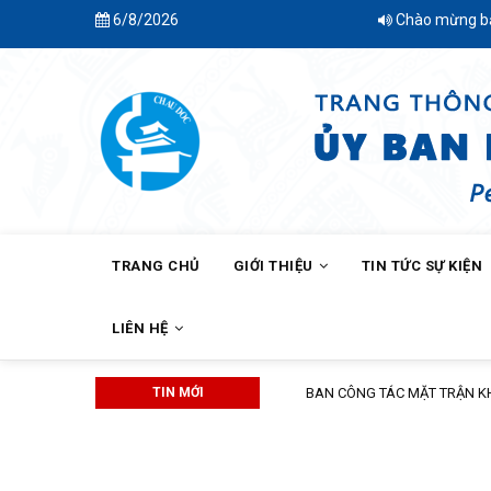
Skip
6/8/2026
Chào mừng bạn đến
to
main
content
MAIN
NAVIGATION
TRANG CHỦ
GIỚI THIỆU
TIN TỨC SỰ KIỆN
LIÊN HỆ
TIN MỚI
BAN CÔNG TÁC MẶT TRẬN KHÓM C