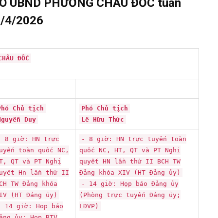
O UBND PHƯỜNG CHÂU ĐỐC tuần
9/4/2026
CHÂU ĐỐC
Phó Chủ tịch
Phó Chủ tịch
Nguyễn Duy
Lê Hữu Thức
- 8 giờ: HN trực
- 8 giờ: HN trực tuyến toàn
uyến toàn quốc NC,
quốc NC, HT, QT và PT Nghị
T, QT và PT Nghị
quyết HN lần thứ II BCH TW
uyết Hn lần thứ II
Đảng khóa XIV (HT Đảng ủy)
CH TW Đảng khóa
- 14 giờ: Họp báo Đảng ủy
IV (HT Đảng ủy)
(Phòng trực tuyến Đảng ủy;
- 14 giờ: Họp báo
LĐVP)
ảng ủy; Họp BTV