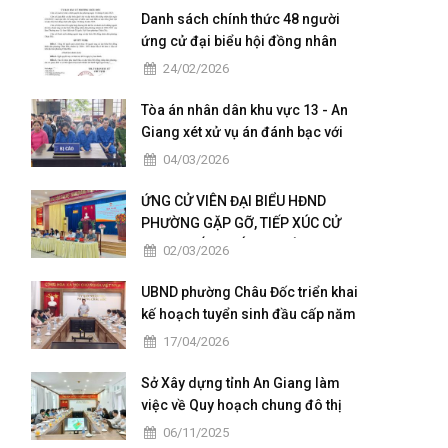
Danh sách chính thức 48 người
ứng cử đại biểu hội đồng nhân
dân của phường Châu Đốc nhiệm
24/02/2026
kỳ 2026 - 2031
Tòa án nhân dân khu vực 13 - An
Giang xét xử vụ án đánh bạc với
số tiền giao dịch hơn 4,9 tỷ đồng
04/03/2026
ỨNG CỬ VIÊN ĐẠI BIỂU HĐND
PHƯỜNG GẶP GỠ, TIẾP XÚC CỬ
TRI TẠI CÁC KHÓM THUỘC ĐƠN VỊ
02/03/2026
BẦU CỬ SỐ 5
UBND phường Châu Đốc triển khai
kế hoạch tuyển sinh đầu cấp năm
học 2026 – 2027
17/04/2026
Sở Xây dựng tỉnh An Giang làm
việc về Quy hoạch chung đô thị
Châu Đốc – Vĩnh Tế giai đoạn
06/11/2025