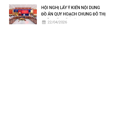
2025 – 2026
HỘI NGHỊ LẤY Ý KIẾN NỘI DUNG
ĐỒ ÁN QUY HOẠCH CHUNG ĐÔ THỊ
CHÂU ĐỐC ĐẾN NĂM 2050
22/04/2026