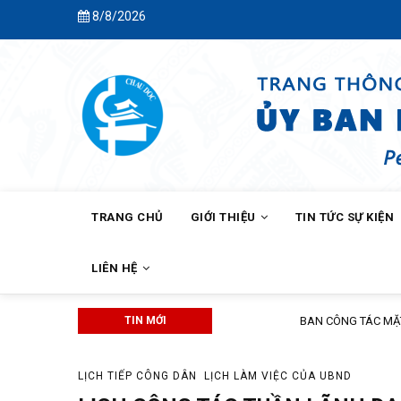
Skip
8/8/2026
to
main
content
MAIN
NAVIGATION
TRANG CHỦ
GIỚI THIỆU
TIN TỨC SỰ KIỆN
LIÊN HỆ
TIN MỚI
BAN CÔNG TÁC MẶT TRẬN KHÓM C
LỊCH TIẾP CÔNG DÂN
LỊCH LÀM VIỆC CỦA UBND