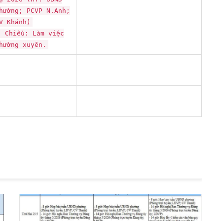
hường; PCVP N.Anh;
V Khánh)
- Chiều: Làm việc
hường xuyên.