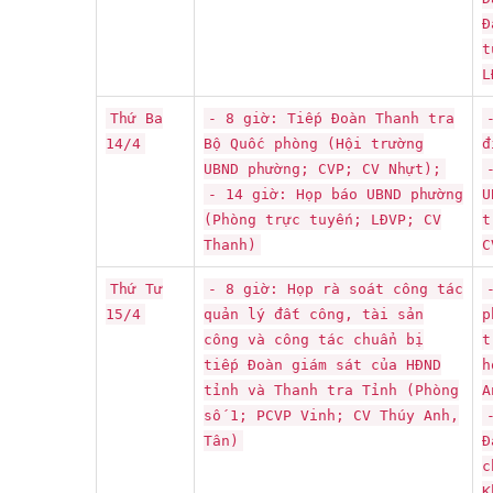
Đ
t
L
Thứ Ba
- 8 giờ: Tiếp Đoàn Thanh tra
14/4
Bộ Quốc phòng (Hội trường
đ
UBND phường; CVP; CV Nhựt);
- 14 giờ: Họp báo UBND phường
U
(Phòng trực tuyến; LĐVP; CV
t
Thanh)
C
Thứ Tư
- 8 giờ: Họp rà soát công tác
15/4
quản lý đất công, tài sản
p
công và công tác chuẩn bị
t
tiếp Đoàn giám sát của HĐND
h
tỉnh và Thanh tra Tỉnh (Phòng
A
số 1; PCVP Vinh; CV Thúy Anh,
Tân)
Đ
c
K