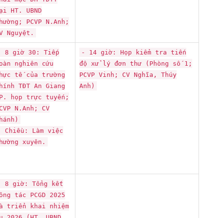
ại HT. UBND
hường; PCVP N.Anh;
V Nguyệt.
- 8 giờ 30: Tiếp
- 14 giờ: Họp kiểm tra tiến
oàn nghiên cứu
độ xử lý đơn thư (Phòng số 1;
hực tế của trường
PCVP Vinh; CV Nghĩa, Thúy
hính TĐT An Giang
Anh)
P. họp trực tuyến;
CVP N.Anh; CV
hánh)
- Chiều: Làm việc
hường xuyên.
- 8 giờ: Tổng kết
ông tác PCGD 2025
à triển khai nhiệm
ụ 2026 (HT. UBND