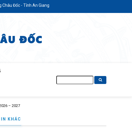
ốc - Tỉnh An Giang
Ố
Tìm
kiếm
TIN KHÁC