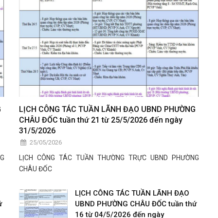
G
LỊCH CÔNG TÁC TUẦN LÃNH ĐẠO UBND PHƯỜNG
CHÂU ĐỐC tuần thứ 21 từ 25/5/2026 đến ngày
31/5/2026
25/05/2026
NG
LỊCH CÔNG TÁC TUẦN THƯỜNG TRỰC UBND PHƯỜNG
CHÂU ĐỐC
LỊCH CÔNG TÁC TUẦN LÃNH ĐẠO
ứ
UBND PHƯỜNG CHÂU ĐỐC tuần thứ
16 từ 04/5/2026 đến ngày