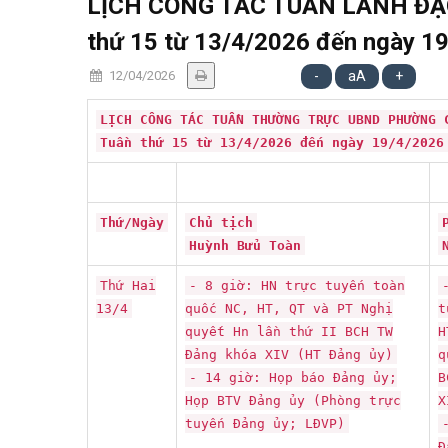
LỊCH CÔNG TÁC TUẦN LÃNH ĐẠ
thứ 15 từ 13/4/2026 đến ngày 1
12/04/2026
-
aA
+
LỊCH CÔNG TÁC TUẦN THƯỜNG TRỰC UBND PHƯỜNG 
Tuần thứ 15 từ 13/4/2026 đến ngày 19/4/2026
Thứ/Ngày
Chủ tịch
Huỳnh Bửu Toàn
Thứ Hai
- 8 giờ: HN trực tuyến toàn
13/4
quốc NC, HT, QT và PT Nghị
t
quyết Hn lần thứ II BCH TW
H
Đảng khóa XIV (HT Đảng ủy)
q
- 14 giờ: Họp báo Đảng ủy;
B
Họp BTV Đảng ủy (Phòng trực
X
tuyến Đảng ủy; LĐVP)
Đ