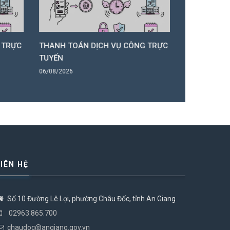
 TRỰC
THANH TOÁN DỊCH VỤ CÔNG TRỰC
THANH TOÁ
TUYẾN
TUYẾN
06/08/2026
06/08/2026
LIÊN HỆ
Số 10 Đường Lê Lợi, phường Châu Đốc, tỉnh An Giang
02963.865.700
chaudoc@angiang.gov.vn