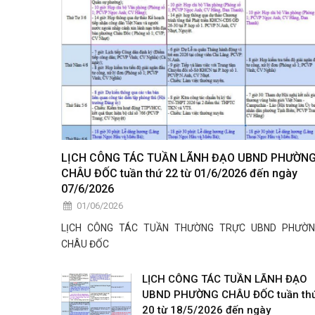
LỊCH CÔNG TÁC TUẦN LÃNH ĐẠO UBND PHƯỜN
CHÂU ĐỐC tuần thứ 22 từ 01/6/2026 đến ngày
07/6/2026
01/06/2026
LỊCH CÔNG TÁC TUẦN THƯỜNG TRỰC UBND PHƯỜ
CHÂU ĐỐC
LỊCH CÔNG TÁC TUẦN LÃNH ĐẠO
UBND PHƯỜNG CHÂU ĐỐC tuần th
20 từ 18/5/2026 đến ngày