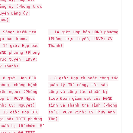
ảng ủy (Phòng trực
uyến Đảng ủy;
ĐVP)
- Sáng: Kiểm tra
- 14 giờ: Họp báo UBND phường
ịa bàn khóm.
(Phòng trực tuyến; LĐVP; CV
- 14 giờ: Họp báo
Thanh)
BND phường (Phòng
rực tuyến; LĐVP;
V Thanh)
- 8 giờ: Họp BCĐ
- 8 giờ: Họp rà soát công tác
hòng, chống bệnh
quản lý đất công, tài sản
rên người (Phòng
công và công tác chuẩn bị
ọp 1; PCVP Ngọc
tiếp Đoàn giám sát của HĐND
nh; CV: Nguyệt)
tỉnh và Thanh tra Tỉnh (Phòng
- 15 giờ: Họp BTC
số 1; PCVP Vinh; CV Thúy Anh,
ại hội TDTT phường
Tân)
huẩn bị tổ chức Lễ
hai mạc ĐH-TDTT