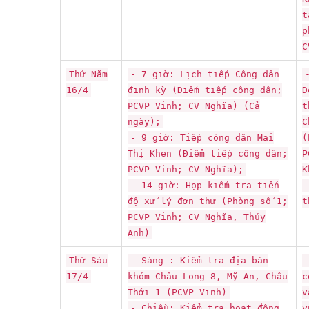
t
p
C
Thứ Năm
- 7 giờ: Lịch tiếp Công dân
16/4
định kỳ (Điểm tiếp công dân;
Đ
PCVP Vinh; CV Nghĩa) (Cả
t
ngày);
C
- 9 giờ: Tiếp công dân Mai
(
Thị Khen (Điểm tiếp công dân;
P
PCVP Vinh; CV Nghĩa);
K
- 14 giờ: Họp kiểm tra tiến
độ xử lý đơn thư (Phòng số 1;
t
PCVP Vinh; CV Nghĩa, Thúy
Anh)
Thứ Sáu
- Sáng : Kiểm tra địa bàn
17/4
khóm Châu Long 8, Mỹ An, Châu
c
Thới 1 (PCVP Vinh)
v
- Chiều: Kiểm tra hoạt động
v