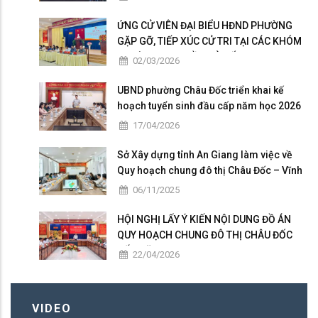
ỨNG CỬ VIÊN ĐẠI BIỂU HĐND PHƯỜNG
GẶP GỠ, TIẾP XÚC CỬ TRI TẠI CÁC KHÓM
THUỘC ĐƠN VỊ BẦU CỬ SỐ 5
02/03/2026
UBND phường Châu Đốc triển khai kế
hoạch tuyển sinh đầu cấp năm học 2026
– 2027
17/04/2026
Sở Xây dựng tỉnh An Giang làm việc về
Quy hoạch chung đô thị Châu Đốc – Vĩnh
Tế giai đoạn 2025 – 2026
06/11/2025
HỘI NGHỊ LẤY Ý KIẾN NỘI DUNG ĐỒ ÁN
QUY HOẠCH CHUNG ĐÔ THỊ CHÂU ĐỐC
ĐẾN NĂM 2050
22/04/2026
VIDEO