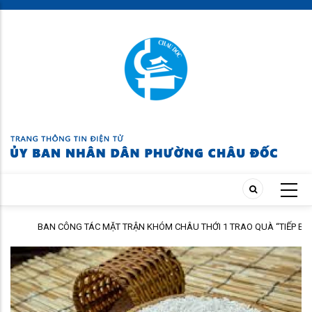
Skip
to
main
content
BAN CÔNG TÁC MẶT TRẬN KHÓM CHÂU THỚI 1 TRAO QUÀ “TIẾP BƯỚC
ĐẾN TRƯỜNG” NĂM HỌC 2026 – 2027