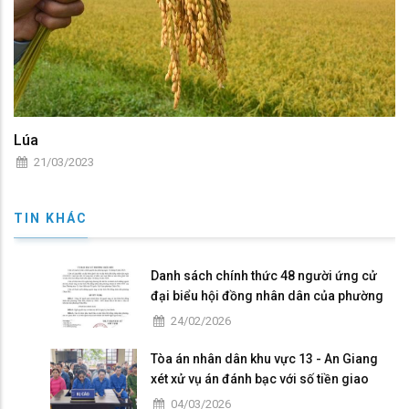
Lúa
21/03/2023
TIN KHÁC
Danh sách chính thức 48 người ứng cử
đại biểu hội đồng nhân dân của phường
Châu Đốc nhiệm kỳ 2026 - 2031
24/02/2026
Tòa án nhân dân khu vực 13 - An Giang
xét xử vụ án đánh bạc với số tiền giao
dịch hơn 4,9 tỷ đồng
04/03/2026