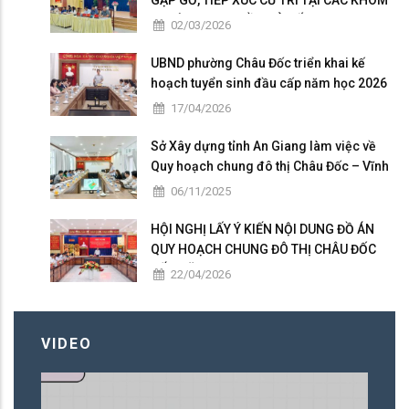
GẶP GỠ, TIẾP XÚC CỬ TRI TẠI CÁC KHÓM
THUỘC ĐƠN VỊ BẦU CỬ SỐ 5
02/03/2026
UBND phường Châu Đốc triển khai kế
hoạch tuyển sinh đầu cấp năm học 2026
– 2027
17/04/2026
Sở Xây dựng tỉnh An Giang làm việc về
Quy hoạch chung đô thị Châu Đốc – Vĩnh
Tế giai đoạn 2025 – 2026
06/11/2025
HỘI NGHỊ LẤY Ý KIẾN NỘI DUNG ĐỒ ÁN
QUY HOẠCH CHUNG ĐÔ THỊ CHÂU ĐỐC
ĐẾN NĂM 2050
22/04/2026
VIDEO