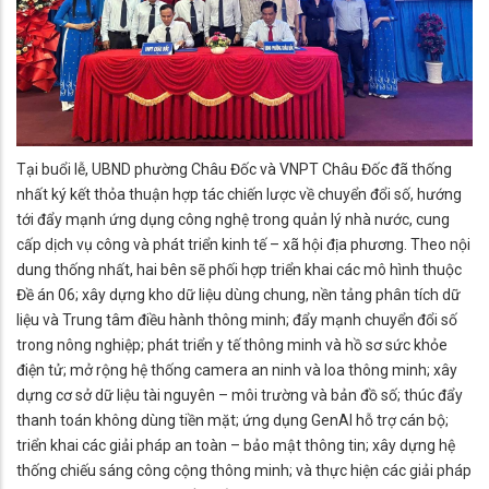
Tại buổi lễ, UBND phường Châu Đốc và VNPT Châu Đốc đã thống
nhất ký kết thỏa thuận hợp tác chiến lược về chuyển đổi số, hướng
tới đẩy mạnh ứng dụng công nghệ trong quản lý nhà nước, cung
cấp dịch vụ công và phát triển kinh tế – xã hội địa phương. Theo nội
dung thống nhất, hai bên sẽ phối hợp triển khai các mô hình thuộc
Đề án 06; xây dựng kho dữ liệu dùng chung, nền tảng phân tích dữ
liệu và Trung tâm điều hành thông minh; đẩy mạnh chuyển đổi số
trong nông nghiệp; phát triển y tế thông minh và hồ sơ sức khỏe
điện tử; mở rộng hệ thống camera an ninh và loa thông minh; xây
dựng cơ sở dữ liệu tài nguyên – môi trường và bản đồ số; thúc đẩy
thanh toán không dùng tiền mặt; ứng dụng GenAI hỗ trợ cán bộ;
triển khai các giải pháp an toàn – bảo mật thông tin; xây dựng hệ
thống chiếu sáng công cộng thông minh; và thực hiện các giải pháp