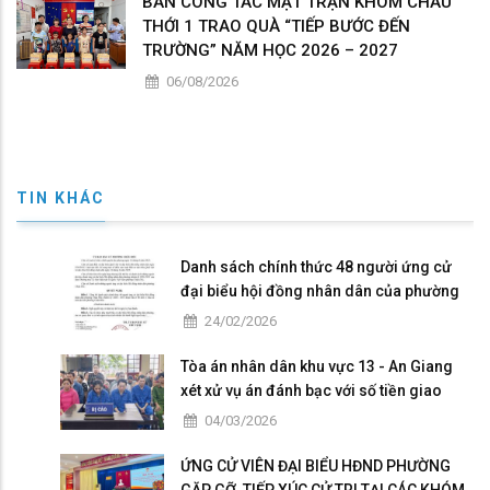
BAN CÔNG TÁC MẶT TRẬN KHÓM CHÂU
THỚI 1 TRAO QUÀ “TIẾP BƯỚC ĐẾN
TRƯỜNG” NĂM HỌC 2026 – 2027
06/08/2026
TIN KHÁC
Danh sách chính thức 48 người ứng cử
đại biểu hội đồng nhân dân của phường
Châu Đốc nhiệm kỳ 2026 - 2031
24/02/2026
Tòa án nhân dân khu vực 13 - An Giang
xét xử vụ án đánh bạc với số tiền giao
dịch hơn 4,9 tỷ đồng
04/03/2026
ỨNG CỬ VIÊN ĐẠI BIỂU HĐND PHƯỜNG