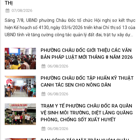
THỊ
07/08/2026
Sáng 7/8, UBND phường Châu Đốc tổ chức Hội nghị sơ kết thực
hiện Kế hoạch số 4130, ngày 03/6/2026 triển khai Chỉ thị số 13 của
UBND tỉnh về tăng cường công tác quản lý đất đai, trật tự xây dựng
và trật tự đô thị.
PHƯỜNG CHÂU ĐỐC GIỚI THIỆU CÁC VĂN
BẢN PHÁP LUẬT MỚI THÁNG 8 NĂM 2026
06/08/2026
PHƯỜNG CHÂU ĐỐC TẬP HUẤN KỸ THUẬT
CANH TÁC SEN CHO NÔNG DÂN
06/08/2026
TRẠM Y TẾ PHƯỜNG CHÂU ĐỐC RA QUÂN
VỆ SINH MÔI TRƯỜNG, DIỆT LĂNG QUĂNG
PHÒNG, CHỐNG SỐT XUẤT HUYẾT
06/08/2026