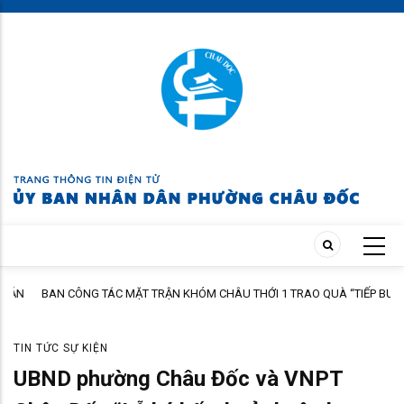
Skip
to
main
content
N
BAN CÔNG TÁC MẶT TRẬN KHÓM CHÂU THỚI 1 TRAO QUÀ “TIẾP BƯỚC
ĐẾN TRƯỜNG” NĂM HỌC 2026 – 2027
TIN TỨC SỰ KIỆN
UBND phường Châu Đốc và VNPT