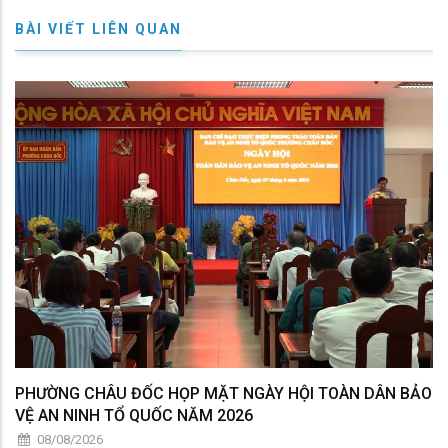
BÀI VIẾT LIÊN QUAN
PHƯỜNG CHÂU ĐỐC HỌP MẶT NGÀY HỘI TOÀN DÂN BẢO
VỆ AN NINH TỔ QUỐC NĂM 2026
08/08/2026