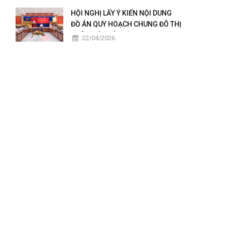
2025 – 2026
HỘI NGHỊ LẤY Ý KIẾN NỘI DUNG
ĐỒ ÁN QUY HOẠCH CHUNG ĐÔ THỊ
CHÂU ĐỐC ĐẾN NĂM 2050
22/04/2026