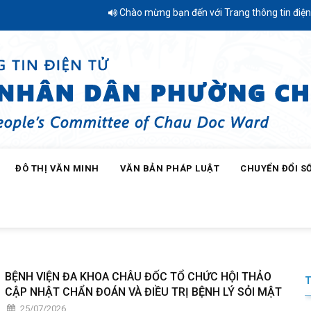
Chào mừng bạn đến với Trang thông tin điện tử Phườ
ĐÔ THỊ VĂN MINH
VĂN BẢN PHÁP LUẬT
CHUYỂN ĐỔI S
CHÂU THỚI 1 TRAO QUÀ “TIẾP BƯỚC ĐẾN TRƯỜNG” NĂM HỌC 2026 – 2027
BỆNH VIỆN ĐA KHOA CHÂU ĐỐC TỔ CHỨC HỘI THẢO
CẬP NHẬT CHẨN ĐOÁN VÀ ĐIỀU TRỊ BỆNH LÝ SỎI MẬT
25/07/2026