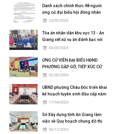
Danh sách chính thức 48 người
ứng cử đại biểu hội đồng nhân
dân của phường Châu Đốc nhiệm
24/02/2026
kỳ 2026 - 2031
Tòa án nhân dân khu vực 13 - An
Giang xét xử vụ án đánh bạc với
số tiền giao dịch hơn 4,9 tỷ đồng
04/03/2026
ỨNG CỬ VIÊN ĐẠI BIỂU HĐND
PHƯỜNG GẶP GỠ, TIẾP XÚC CỬ
TRI TẠI CÁC KHÓM THUỘC ĐƠN VỊ
02/03/2026
BẦU CỬ SỐ 5
UBND phường Châu Đốc triển khai
kế hoạch tuyển sinh đầu cấp năm
học 2026 – 2027
17/04/2026
Sở Xây dựng tỉnh An Giang làm
việc về Quy hoạch chung đô thị
Châu Đốc – Vĩnh Tế giai đoạn
06/11/2025