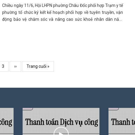
Chiều ngày 11/6, Hội LHPN phường Châu Đốc phối hợp Trạm y tế
phường tổ chức ký kết kế hoạch phối hợp về tuyên truyền, vận
động bảo vệ chăm sóc và nâng cao sức khoẻ nhân dân năm
2026.
Page
3
Trang
››
Trang
Trang cuối »
kế
cuối