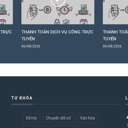
 TOÁN DỊCH VỤ CÔNG TRỰC
THANH TOÁN DỊCH VỤ CÔNG
N
TUYẾN
2026
06/08/2026
TỪ KHÓA
Xã hội
Chuyển đổi số
Văn hóa