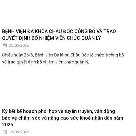
bác sĩ đến từ các cơ sở y tế trong và ngoài tỉnh.
BỆNH VIỆN ĐA KHOA CHÂU ĐỐC CÔNG BỐ VÀ TRAO
QUYẾT ĐỊNH BỔ NHIỆM VIÊN CHỨC QUẢN LÝ
25/06/2026
Chiều ngày 25/6, Bệnh viện Đa khoa Châu Đốc tổ chức lễ công bố
và trao quyết định bổ nhiệm viên chức quản lý.
Ký kết kế hoạch phối hợp về tuyên truyền, vận động
bảo vệ chăm sóc và nâng cao sức khoẻ nhân dân năm
2026
12/06/2026