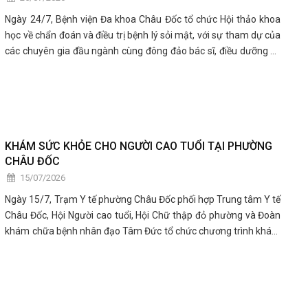
Ngày 24/7, Bệnh viện Đa khoa Châu Đốc tổ chức Hội thảo khoa
học về chẩn đoán và điều trị bệnh lý sỏi mật, với sự tham dự của
các chuyên gia đầu ngành cùng đông đảo bác sĩ, điều dưỡng và
kỹ thuật viên trong và ngoài bệnh viện.
KHÁM SỨC KHỎE CHO NGƯỜI CAO TUỔI TẠI PHƯỜNG
CHÂU ĐỐC
15/07/2026
Ngày 15/7, Trạm Y tế phường Châu Đốc phối hợp Trung tâm Y tế
Châu Đốc, Hội Người cao tuổi, Hội Chữ thập đỏ phường và Đoàn
khám chữa bệnh nhân đạo Tâm Đức tổ chức chương trình khám
sức khỏe miễn phí cho người cao tuổi trên địa bàn phường.