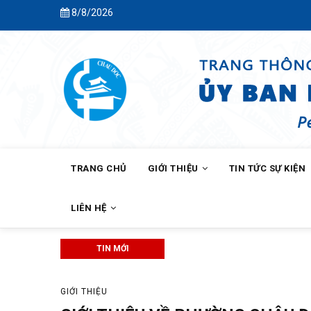
Skip
8/8/2026
to
main
content
MAIN
NAVIGATION
TRANG CHỦ
GIỚI THIỆU
TIN TỨC SỰ KIỆN
LIÊN HỆ
TIN MỚI
BAN CÔNG TÁC MẶT TRẬN KHÓM C
GIỚI THIỆU