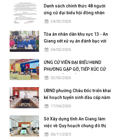
Danh sách chính thức 48 người
ứng cử đại biểu hội đồng nhân
dân của phường Châu Đốc nhiệm
24/02/2026
kỳ 2026 - 2031
Tòa án nhân dân khu vực 13 - An
Giang xét xử vụ án đánh bạc với
số tiền giao dịch hơn 4,9 tỷ đồng
04/03/2026
ỨNG CỬ VIÊN ĐẠI BIỂU HĐND
PHƯỜNG GẶP GỠ, TIẾP XÚC CỬ
TRI TẠI CÁC KHÓM THUỘC ĐƠN VỊ
02/03/2026
BẦU CỬ SỐ 5
UBND phường Châu Đốc triển khai
kế hoạch tuyển sinh đầu cấp năm
học 2026 – 2027
17/04/2026
Sở Xây dựng tỉnh An Giang làm
việc về Quy hoạch chung đô thị
Châu Đốc – Vĩnh Tế giai đoạn
06/11/2025