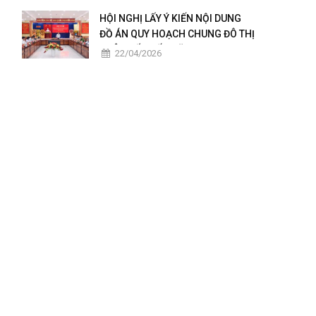
2025 – 2026
HỘI NGHỊ LẤY Ý KIẾN NỘI DUNG
ĐỒ ÁN QUY HOẠCH CHUNG ĐÔ THỊ
CHÂU ĐỐC ĐẾN NĂM 2050
22/04/2026