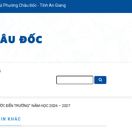
c - Tỉnh An Giang
Ố
Tìm
kiếm
TIN KHÁC