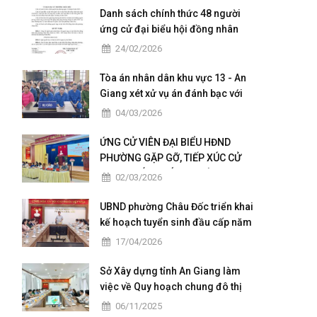
Danh sách chính thức 48 người
ứng cử đại biểu hội đồng nhân
dân của phường Châu Đốc nhiệm
24/02/2026
kỳ 2026 - 2031
Tòa án nhân dân khu vực 13 - An
Giang xét xử vụ án đánh bạc với
số tiền giao dịch hơn 4,9 tỷ đồng
04/03/2026
ỨNG CỬ VIÊN ĐẠI BIỂU HĐND
PHƯỜNG GẶP GỠ, TIẾP XÚC CỬ
TRI TẠI CÁC KHÓM THUỘC ĐƠN VỊ
02/03/2026
BẦU CỬ SỐ 5
UBND phường Châu Đốc triển khai
kế hoạch tuyển sinh đầu cấp năm
học 2026 – 2027
17/04/2026
Sở Xây dựng tỉnh An Giang làm
việc về Quy hoạch chung đô thị
Châu Đốc – Vĩnh Tế giai đoạn
06/11/2025