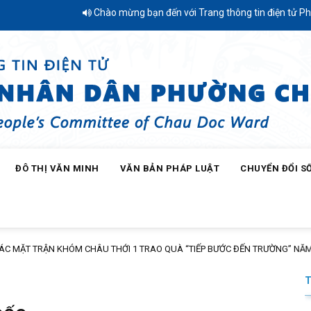
Chào mừng bạn đến với Trang thông tin điện tử Phường Châu Đốc - T
ĐÔ THỊ VĂN MINH
VĂN BẢN PHÁP LUẬT
CHUYỂN ĐỔI S
HÂU THỚI 1 TRAO QUÀ “TIẾP BƯỚC ĐẾN TRƯỜNG” NĂM HỌC 2026 – 2027