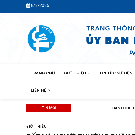
Skip
8/8/2026
to
main
content
MAIN
NAVIGATION
TRANG CHỦ
GIỚI THIỆU
TIN TỨC SỰ KIỆN
LIÊN HỆ
TIN MỚI
BAN CÔNG TÁC MẶT TRẬN KHÓM C
GIỚI THIỆU