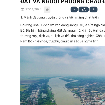
ĐẤT VÀ NGƯỜI PHƯỜNG CHÂU 
27/11/2025
-
aA
+
1. Mảnh đất giàu truyền thống và tiềm năng phát triển
Phường Châu Đốc nằm ven dòng sông Hậu, là cửa ngõ giao
Bộ. Địa hình bằng phẳng, đất đai màu mỡ, khí hậu ôn hòa q
thương mại, dịch vụ, du lịch và tiểu thủ công nghiệp. Châu
Nam Bộ - hiền hòa, trù phú, giàu bản sắc và nghĩa tình.