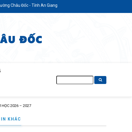
ỉnh An Giang
Ố
Tìm
kiếm
TIN KHÁC