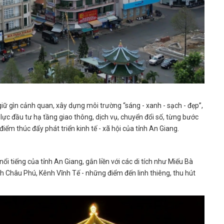
giữ gìn cảnh quan, xây dựng môi trường “sáng - xanh - sạch - đẹp”,
ực đầu tư hạ tầng giao thông, dịch vụ, chuyển đổi số, từng bước
iểm thúc đẩy phát triển kinh tế - xã hội của tỉnh An Giang.
ổi tiếng của tỉnh An Giang, gắn liền với các di tích như Miếu Bà
 Châu Phú, Kênh Vĩnh Tế - những điểm đến linh thiêng, thu hút