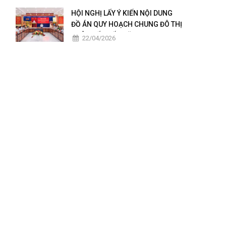
2025 – 2026
HỘI NGHỊ LẤY Ý KIẾN NỘI DUNG
ĐỒ ÁN QUY HOẠCH CHUNG ĐÔ THỊ
CHÂU ĐỐC ĐẾN NĂM 2050
22/04/2026