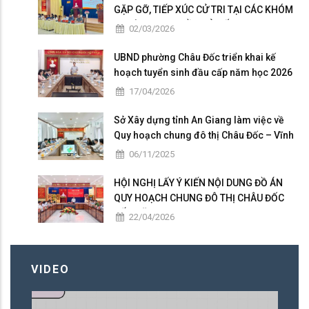
GẶP GỠ, TIẾP XÚC CỬ TRI TẠI CÁC KHÓM
THUỘC ĐƠN VỊ BẦU CỬ SỐ 5
02/03/2026
UBND phường Châu Đốc triển khai kế
hoạch tuyển sinh đầu cấp năm học 2026
– 2027
17/04/2026
Sở Xây dựng tỉnh An Giang làm việc về
Quy hoạch chung đô thị Châu Đốc – Vĩnh
Tế giai đoạn 2025 – 2026
06/11/2025
HỘI NGHỊ LẤY Ý KIẾN NỘI DUNG ĐỒ ÁN
QUY HOẠCH CHUNG ĐÔ THỊ CHÂU ĐỐC
ĐẾN NĂM 2050
22/04/2026
VIDEO