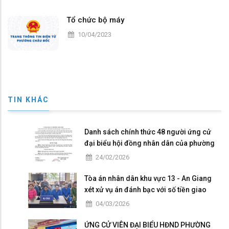
Tổ chức bộ máy
10/04/2023
TIN KHÁC
Danh sách chính thức 48 người ứng cử
đại biểu hội đồng nhân dân của phường
Châu Đốc nhiệm kỳ 2026 - 2031
24/02/2026
Tòa án nhân dân khu vực 13 - An Giang
xét xử vụ án đánh bạc với số tiền giao
dịch hơn 4,9 tỷ đồng
04/03/2026
ỨNG CỬ VIÊN ĐẠI BIỂU HĐND PHƯỜNG