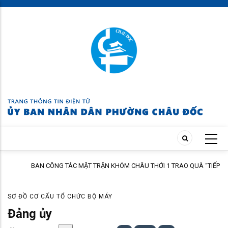
Skip
to
main
content
BAN CÔNG TÁC MẶT TRẬN KHÓM CHÂU THỚI 1 TRAO QUÀ “TIẾP BƯỚC
ĐẾN TRƯỜNG” NĂM HỌC 2026 – 2027
SƠ ĐỒ CƠ CẤU TỔ CHỨC BỘ MÁY
Đảng ủy