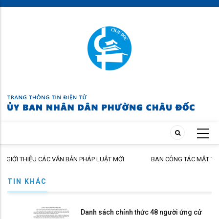
Skip
to
main
content
CÁC VĂN BẢN PHÁP LUẬT MỚI
BAN CÔNG TÁC MẶT TRẬN KHÓM CHÂU
ĐẾN TRƯỜNG” NĂM HỌC 2026 – 2027
TIN KHÁC
Danh sách chính thức 48 người ứng cử