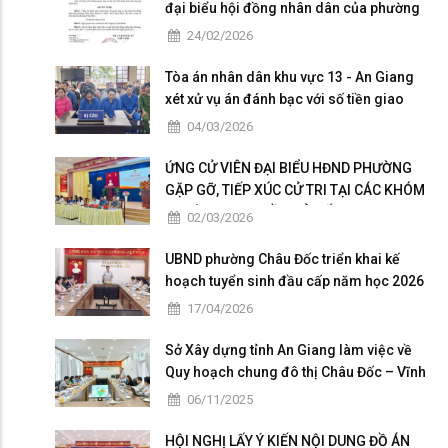
đại biểu hội đồng nhân dân của phường
Châu Đốc nhiệm kỳ 2026 - 2031
24/02/2026
Tòa án nhân dân khu vực 13 - An Giang
xét xử vụ án đánh bạc với số tiền giao
dịch hơn 4,9 tỷ đồng
04/03/2026
ỨNG CỬ VIÊN ĐẠI BIỂU HĐND PHƯỜNG
GẶP GỠ, TIẾP XÚC CỬ TRI TẠI CÁC KHÓM
THUỘC ĐƠN VỊ BẦU CỬ SỐ 5
02/03/2026
UBND phường Châu Đốc triển khai kế
hoạch tuyển sinh đầu cấp năm học 2026
– 2027
17/04/2026
Sở Xây dựng tỉnh An Giang làm việc về
Quy hoạch chung đô thị Châu Đốc – Vĩnh
Tế giai đoạn 2025 – 2026
06/11/2025
HỘI NGHỊ LẤY Ý KIẾN NỘI DUNG ĐỒ ÁN