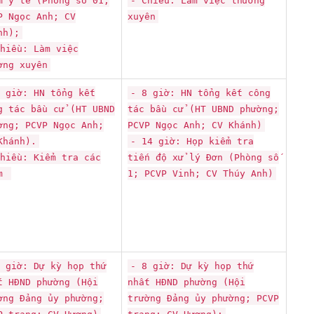
m y tế (Phòng số 01;
- Chiều: Làm việc thường
P Ngọc Anh; CV
xuyên
nh);
hiều: Làm việc
ờng xuyên
 giờ: HN tổng kết
- 8 giờ: HN tổng kết công
g tác bầu cử (HT UBND
tác bầu cử (HT UBND phường;
ờng; PCVP Ngọc Anh;
PCVP Ngọc Anh; CV Khánh)
Khánh).
- 14 giờ: Họp kiểm tra
hiều: Kiểm tra các
tiến độ xử lý Đơn (Phòng số
óm
1; PCVP Vinh; CV Thúy Anh)
 giờ: Dự kỳ họp thứ
- 8 giờ: Dự kỳ họp thứ
t HĐND phường (Hội
nhất HĐND phường (Hội
ờng Đảng ủy phường;
trường Đảng ủy phường; PCVP