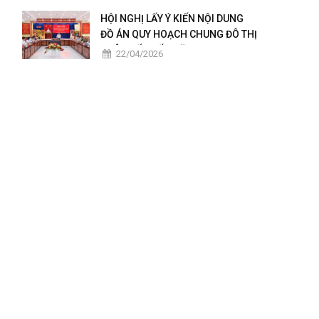
2025 – 2026
HỘI NGHỊ LẤY Ý KIẾN NỘI DUNG
ĐỒ ÁN QUY HOẠCH CHUNG ĐÔ THỊ
CHÂU ĐỐC ĐẾN NĂM 2050
22/04/2026