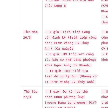
- Chiều: Kiểm tra địa bàn
hiể
Châu Long 8
PCV
Khá
- C
thư
Thứ Năm
- 7 giờ: Lịch tiếp Công
- 8
26/3
dân định kỳ (Điểm tiếp công
côn
dân; PCVP Vinh; CV Thúy
phư
Anh) (Cả ngày);
CV 
- 8 giờ: HN tổng kết công
- C
tác bầu cử (HT UBND phường;
kh
PCVP Ngọc Anh; CV Khánh)
- 14 giờ: Họp kiểm tra
tiến độ xử lý Đơn (Phòng số
1; PCVP Vinh; CV Thúy Anh)
Thứ Sáu
- 8 giờ: Dự kỳ họp thứ
- 8
27/3
nhất HĐND phường (Hội
nhấ
trường Đảng ủy phường; PCVP
trư