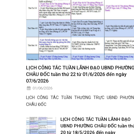
LỊCH CÔNG TÁC TUẦN LÃNH ĐẠO UBND PHƯỜN
CHÂU ĐỐC tuần thứ 22 từ 01/6/2026 đến ngày
07/6/2026
01/06/2026
LỊCH CÔNG TÁC TUẦN THƯỜNG TRỰC UBND PHƯỜ
CHÂU ĐỐC
LỊCH CÔNG TÁC TUẦN LÃNH ĐẠO
UBND PHƯỜNG CHÂU ĐỐC tuần th
20 từ 18/5/2026 đến ngày