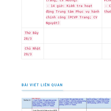
trang; CV Hương)
PCV
- 14 giờ: Kiểm tra hoạt
- C
động Trung tâm Phục vụ hành
thư
chính công (PCVP Trang; CV
Nguyệt)
Thứ Bảy
28/3
Chủ Nhật
29/3
BÀI VIẾT LIÊN QUAN