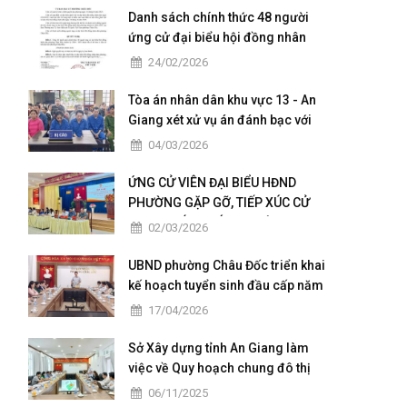
Danh sách chính thức 48 người
ứng cử đại biểu hội đồng nhân
dân của phường Châu Đốc nhiệm
24/02/2026
kỳ 2026 - 2031
Tòa án nhân dân khu vực 13 - An
Giang xét xử vụ án đánh bạc với
số tiền giao dịch hơn 4,9 tỷ đồng
04/03/2026
ỨNG CỬ VIÊN ĐẠI BIỂU HĐND
PHƯỜNG GẶP GỠ, TIẾP XÚC CỬ
TRI TẠI CÁC KHÓM THUỘC ĐƠN VỊ
02/03/2026
BẦU CỬ SỐ 5
UBND phường Châu Đốc triển khai
kế hoạch tuyển sinh đầu cấp năm
học 2026 – 2027
17/04/2026
Sở Xây dựng tỉnh An Giang làm
việc về Quy hoạch chung đô thị
Châu Đốc – Vĩnh Tế giai đoạn
06/11/2025