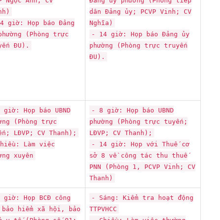
P Ngọc Anh; CV
Đảng ủy phường (Phòng tiếp
nh)
dân Đảng ủy; PCVP Vinh; CV
4 giờ: Họp báo Đảng
Nghĩa)
phường (Phòng trực
- 14 giờ: Họp báo Đảng ủy
yến ĐU).
phường (Phòng trực truyến
ĐU).
 giờ: Họp báo UBND
- 8 giờ: Họp báo UBND
ờng (Phòng trực
phường (Phòng trực tuyến;
ến; LĐVP; CV Thanh);
LĐVP; CV Thanh);
hiều: Làm việc
- 14 giờ: Họp với Thuế cơ
ờng xuyên
sở 8 về công tác thu thuế
PNN (Phòng 1, PCVP Vinh; CV
Thanh)
 giờ: Họp BCĐ công
- Sáng: Kiểm tra hoạt động
 bảo hiểm xã hội, bảo
TTPVHCC