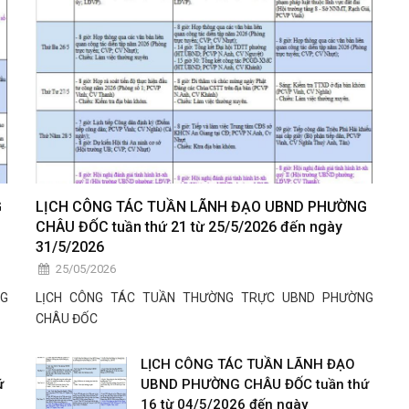
G
LỊCH CÔNG TÁC TUẦN LÃNH ĐẠO UBND PHƯỜNG
CHÂU ĐỐC tuần thứ 21 từ 25/5/2026 đến ngày
31/5/2026
25/05/2026
NG
LỊCH CÔNG TÁC TUẦN THƯỜNG TRỰC UBND PHƯỜNG
CHÂU ĐỐC
LỊCH CÔNG TÁC TUẦN LÃNH ĐẠO
ứ
UBND PHƯỜNG CHÂU ĐỐC tuần thứ
16 từ 04/5/2026 đến ngày