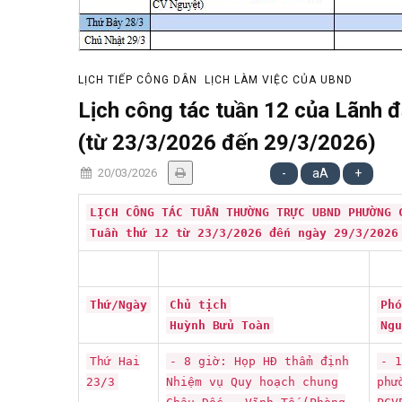
LỊCH TIẾP CÔNG DÂN
LỊCH LÀM VIỆC CỦA UBND
Lịch công tác tuần 12 của Lãnh 
(từ 23/3/2026 đến 29/3/2026)
20/03/2026
-
aA
+
LỊCH CÔNG TÁC TUẦN THƯỜNG TRỰC UBND PHƯỜNG 
Tuần thứ 12 từ 23/3/2026 đến ngày 29/3/2026
Thứ/Ngày
Chủ tịch
Phó
Huỳnh Bửu Toàn
Ngu
Thứ Hai
- 8 giờ: Họp HĐ thẩm định
- 1
23/3
Nhiệm vụ Quy hoạch chung
phư