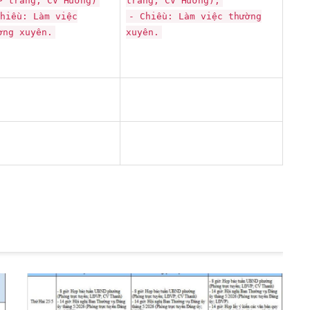
P trang; CV Hương)
trang; CV Hương);
hiều: Làm việc
- Chiều: Làm việc thường
ờng xuyên.
xuyên.