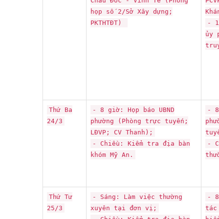
Châu Đốc - Vĩnh Tế (Phòng
PCV
họp số 2/Sở Xây dựng;
Khá
PKTHTĐT)
- 1
ủy 
tru
Thứ Ba
- 8 giờ: Họp báo UBND
- 8
24/3
phường (Phòng trực tuyến;
phư
LĐVP; CV Thanh);
tuy
- Chiều: Kiểm tra địa bàn
- C
khóm Mỹ An.
thư
Thứ Tư
- Sáng: Làm việc thường
- 8
25/3
xuyên tại đơn vị;
tác