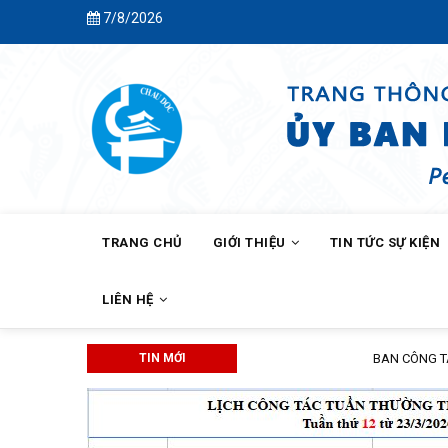
Skip
7/8/2026
to
main
content
MAIN
NAVIGATION
TRANG CHỦ
GIỚI THIỆU
TIN TỨC SỰ KIỆN
LIÊN HỆ
TIN MỚI
BAN CÔNG TÁC MẶT TRẬN KHÓM C