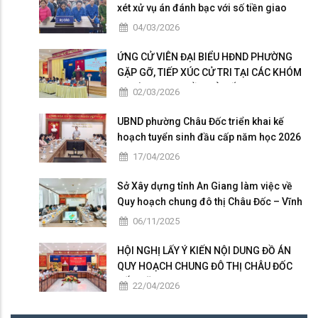
xét xử vụ án đánh bạc với số tiền giao
dịch hơn 4,9 tỷ đồng
04/03/2026
ỨNG CỬ VIÊN ĐẠI BIỂU HĐND PHƯỜNG
GẶP GỠ, TIẾP XÚC CỬ TRI TẠI CÁC KHÓM
THUỘC ĐƠN VỊ BẦU CỬ SỐ 5
02/03/2026
UBND phường Châu Đốc triển khai kế
hoạch tuyển sinh đầu cấp năm học 2026
– 2027
17/04/2026
Sở Xây dựng tỉnh An Giang làm việc về
Quy hoạch chung đô thị Châu Đốc – Vĩnh
Tế giai đoạn 2025 – 2026
06/11/2025
HỘI NGHỊ LẤY Ý KIẾN NỘI DUNG ĐỒ ÁN
QUY HOẠCH CHUNG ĐÔ THỊ CHÂU ĐỐC
ĐẾN NĂM 2050
22/04/2026