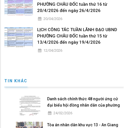
PHƯỜNG CHÂU ĐỐC tuần thứ 16 từ
20/4/2026 đến ngày 26/4/2026
20/04/2026
LỊCH CÔNG TÁC TUẦN LÃNH ĐẠO UBND
PHƯỜNG CHÂU ĐỐC tuần thứ 15 từ
13/4/2026 đến ngày 19/4/2026
12/04/2026
TIN KHÁC
Danh sách chính thức 48 người ứng cử
đại biểu hội đồng nhân dân của phường
Châu Đốc nhiệm kỳ 2026 - 2031
24/02/2026
Tòa án nhân dân khu vực 13 - An Giang