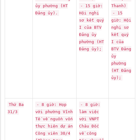
ủy phường (HT
- 15 giờ:
Thanh)
Đảng ủy).
Hội nghị
- 15
sơ kết quý
giờ: Hội
I của BTV
nghị sơ
Đảng ủy
kết quý
phường (HT
I của
Đảng ủy);
BTV Đảng
ủy
phường
(HT Đảng
ủy);
Thứ Ba
- 8 giờ: Họp
- 8 giờ:
31/3
với phường Vĩnh
làm việc
Tế về nguồn vốn
với VNPT
thực hiện dự án
Châu Đốc
Công viên 30/4
về công