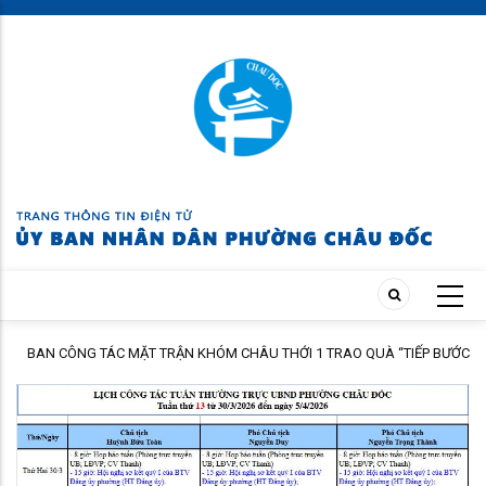
Skip
to
main
content
BAN CÔNG TÁC MẶT TRẬN KHÓM CHÂU THỚI 1 TRAO QUÀ “TIẾP BƯỚC
ĐẾN TRƯỜNG” NĂM HỌC 2026 – 2027