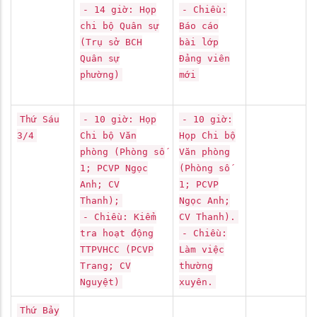
- 14 giờ: Họp
- Chiều:
chi bộ Quân sự
Báo cáo
(Trụ sở BCH
bài lớp
Quân sự
Đảng viên
phường)
mới
Thứ Sáu
- 10 giờ: Họp
- 10 giờ:
3/4
Chi bộ Văn
Họp Chi bộ
phòng (Phòng số
Văn phòng
1; PCVP Ngọc
(Phòng số
Anh; CV
1; PCVP
Thanh);
Ngọc Anh;
- Chiều: Kiểm
CV Thanh).
tra hoạt động
- Chiều:
TTPVHCC (PCVP
Làm việc
Trang; CV
thường
Nguyệt)
xuyên.
Thứ Bảy