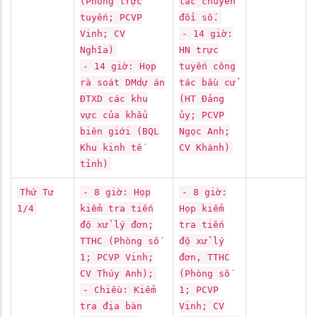
(Phòng trực
tác chuyển
tuyến; PCVP
đổi số.
Vinh; CV
- 14 giờ:
Nghĩa)
HN trực
- 14 giờ: Họp
tuyến công
rà soát DMdự án
tác bầu cử
ĐTXD các khu
(HT Đảng
vực của khẩu
ủy; PCVP
biên giới (BQL
Ngọc Anh;
Khu kinh tế
CV Khánh)
tỉnh)
Thứ Tư
- 8 giờ: Họp
- 8 giờ:
1/4
kiểm tra tiến
Họp kiểm
độ xử lý đơn;
tra tiến
TTHC (Phòng số
độ xử lý
1; PCVP Vinh;
đơn, TTHC
CV Thúy Anh);
(Phòng số
- Chiều: Kiểm
1; PCVP
tra địa bàn
Vinh; CV