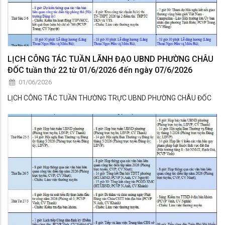
LỊCH CÔNG TÁC TUẦN LÃNH ĐẠO UBND PHƯỜNG CHÂU
ĐỐC tuần thứ 22 từ 01/6/2026 đến ngày 07/6/2026
01/06/2026
LỊCH CÔNG TÁC TUẦN THƯỜNG TRỰC UBND PHƯỜNG CHÂU ĐỐC