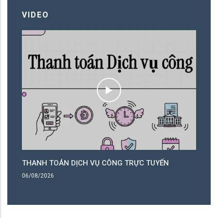
VIDEO
THANH TOÁN DỊCH VỤ CÔNG TRỰC TUYẾN
T
06/08/2026
06