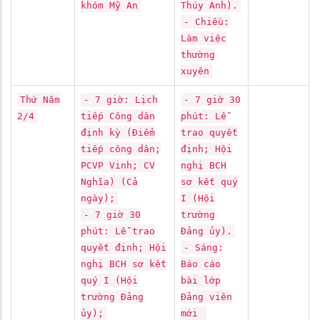
khóm Mỹ An
Thúy Anh).
- Chiều:
Làm việc
thường
xuyên
Thứ Năm
- 7 giờ: Lịch
- 7 giờ 30
2/4
tiếp Công dân
phút: Lễ
định kỳ (Điểm
trao quyết
tiếp công dân;
định; Hội
PCVP Vinh; CV
nghị BCH
Nghĩa) (Cả
sơ kết quý
ngày);
I (Hội
- 7 giờ 30
trường
phút: Lễ trao
Đảng ủy).
quyết định; Hội
- Sáng:
nghị BCH sơ kết
Báo cáo
quý I (Hội
bài lớp
trường Đảng
Đảng viên
ủy);
mới