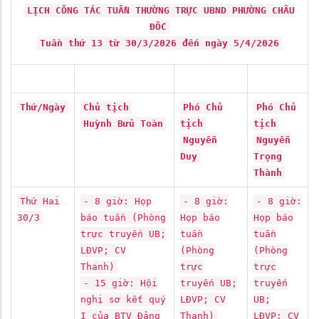
LỊCH CÔNG TÁC TUẦN THƯỜNG TRỰC UBND PHƯỜNG CHÂU
ĐỐC
Tuần thứ 13 từ 30/3/2026 đến ngày 5/4/2026
Thứ/Ngày
Chủ tịch
Phó Chủ
Phó Chủ
Huỳnh Bửu Toàn
tịch
tịch
Nguyễn
Nguyễn
Duy
Trọng
Thành
Thứ Hai
- 8 giờ: Họp
- 8 giờ:
- 8 giờ:
30/3
báo tuần (Phòng
Họp báo
Họp báo
trực truyến UB;
tuần
tuần
LĐVP; CV
(Phòng
(Phòng
Thanh)
trực
trực
- 15 giờ: Hội
truyến UB;
truyến
nghị sơ kết quý
LĐVP; CV
UB;
I của BTV Đảng
Thanh)
LĐVP; CV