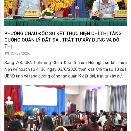
PHƯỜNG CHÂU ĐỐC SƠ KẾT THỰC HIỆN CHỈ THỊ TĂNG
CƯỜNG QUẢN LÝ ĐẤT ĐAI, TRẬT TỰ XÂY DỰNG VÀ ĐÔ
THỊ
07/08/2026
Sáng 7/8, UBND phường Châu Đốc tổ chức Hội nghị sơ kết thực
hiện Kế hoạch số 4130, ngày 03/6/2026 triển khai Chỉ thị số 13 của
UBND tỉnh về tăng cường công tác quản lý đất đai, trật tự xây dựng
và trật tự đô thị.