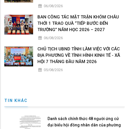
06/08/2026
BAN CÔNG TÁC MẶT TRẬN KHÓM CHÂU
THỚI 1 TRAO QUÀ “TIẾP BƯỚC ĐẾN
TRƯỜNG” NĂM HỌC 2026 – 2027
06/08/2026
CHỦ TỊCH UBND TỈNH LÀM VIỆC VỚI CÁC
ĐỊA PHƯƠNG VỀ TÌNH HÌNH KINH TẾ - XÃ
HỘI 7 THÁNG ĐẦU NĂM 2026
05/08/2026
TIN KHÁC
Danh sách chính thức 48 người ứng cử
đại biểu hội đồng nhân dân của phường