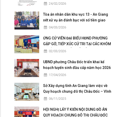
Châu Đốc nhiệm kỳ 2026 - 2031
24/02/2026
Tòa án nhân dân khu vực 13 - An Giang
xét xử vụ án đánh bạc với số tiền giao
dịch hơn 4,9 tỷ đồng
04/03/2026
ỨNG CỬ VIÊN ĐẠI BIỂU HĐND PHƯỜNG
GẶP GỠ, TIẾP XÚC CỬ TRI TẠI CÁC KHÓM
THUỘC ĐƠN VỊ BẦU CỬ SỐ 5
02/03/2026
UBND phường Châu Đốc triển khai kế
hoạch tuyển sinh đầu cấp năm học 2026
– 2027
17/04/2026
Sở Xây dựng tỉnh An Giang làm việc về
Quy hoạch chung đô thị Châu Đốc – Vĩnh
Tế giai đoạn 2025 – 2026
06/11/2025
HỘI NGHỊ LẤY Ý KIẾN NỘI DUNG ĐỒ ÁN
QUY HOẠCH CHUNG ĐÔ THỊ CHÂU ĐỐC