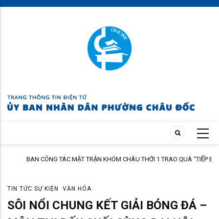
Skip
to
main
content
BAN CÔNG TÁC MẶT TRẬN KHÓM CHÂU THỚI 1 TRAO QUÀ “TIẾP BƯỚC
ĐẾN TRƯỜNG” NĂM HỌC 2026 – 2027
TIN TỨC SỰ KIỆN
VĂN HÓA
SÔI NỔI CHUNG KẾT GIẢI BÓNG ĐÁ –