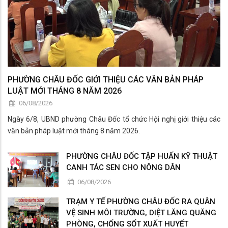
PHƯỜNG CHÂU ĐỐC GIỚI THIỆU CÁC VĂN BẢN PHÁP
LUẬT MỚI THÁNG 8 NĂM 2026
06/08/2026
Ngày 6/8, UBND phường Châu Đốc tổ chức Hội nghị giới thiệu các
văn bản pháp luật mới tháng 8 năm 2026.
PHƯỜNG CHÂU ĐỐC TẬP HUẤN KỸ THUẬT
CANH TÁC SEN CHO NÔNG DÂN
06/08/2026
TRẠM Y TẾ PHƯỜNG CHÂU ĐỐC RA QUÂN
VỆ SINH MÔI TRƯỜNG, DIỆT LĂNG QUĂNG
PHÒNG, CHỐNG SỐT XUẤT HUYẾT