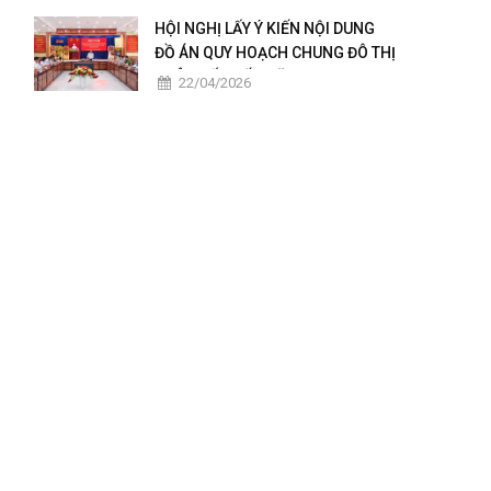
2025 – 2026
HỘI NGHỊ LẤY Ý KIẾN NỘI DUNG
ĐỒ ÁN QUY HOẠCH CHUNG ĐÔ THỊ
CHÂU ĐỐC ĐẾN NĂM 2050
22/04/2026