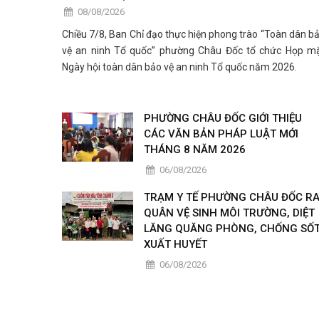
08/08/2026
Chiều 7/8, Ban Chỉ đạo thực hiện phong trào “Toàn dân b
vệ an ninh Tổ quốc” phường Châu Đốc tổ chức Họp m
Ngày hội toàn dân bảo vệ an ninh Tổ quốc năm 2026.
PHƯỜNG CHÂU ĐỐC GIỚI THIỆU
CÁC VĂN BẢN PHÁP LUẬT MỚI
THÁNG 8 NĂM 2026
06/08/2026
TRẠM Y TẾ PHƯỜNG CHÂU ĐỐC R
QUÂN VỆ SINH MÔI TRƯỜNG, DIỆT
LĂNG QUĂNG PHÒNG, CHỐNG SỐ
XUẤT HUYẾT
06/08/2026