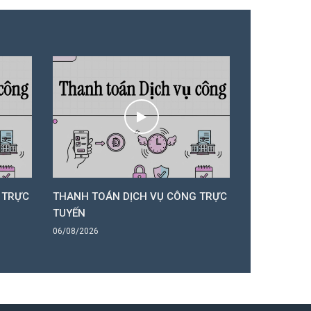
 TRỰC
THANH TOÁN DỊCH VỤ CÔNG TRỰC
THANH TOÁ
TUYẾN
TUYẾN
06/08/2026
06/08/2026