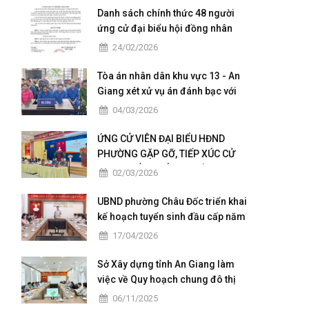
Danh sách chính thức 48 người
ứng cử đại biểu hội đồng nhân
dân của phường Châu Đốc nhiệm
24/02/2026
kỳ 2026 - 2031
Tòa án nhân dân khu vực 13 - An
Giang xét xử vụ án đánh bạc với
số tiền giao dịch hơn 4,9 tỷ đồng
04/03/2026
ỨNG CỬ VIÊN ĐẠI BIỂU HĐND
PHƯỜNG GẶP GỠ, TIẾP XÚC CỬ
TRI TẠI CÁC KHÓM THUỘC ĐƠN VỊ
02/03/2026
BẦU CỬ SỐ 5
UBND phường Châu Đốc triển khai
kế hoạch tuyển sinh đầu cấp năm
học 2026 – 2027
17/04/2026
Sở Xây dựng tỉnh An Giang làm
việc về Quy hoạch chung đô thị
Châu Đốc – Vĩnh Tế giai đoạn
06/11/2025