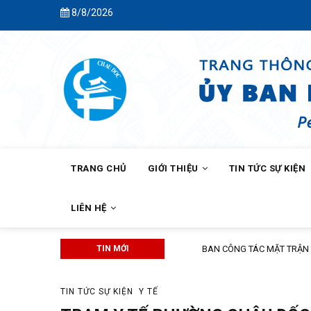
Skip
8/8/2026
to
main
content
MAIN
NAVIGATION
TRANG CHỦ
GIỚI THIỆU
TIN TỨC SỰ KIỆN
LIÊN HỆ
TIN MỚI
BAN CÔNG TÁC MẶT TRẬN KHÓM C
TIN TỨC SỰ KIỆN
Y TẾ