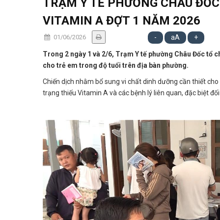
TRẠM Y TẾ PHƯỜNG CHÂU ĐỐC 
VITAMIN A ĐỢT 1 NĂM 2026
01/06/2026
-
aA
+
Trong 2 ngày 1 và 2/6, Trạm Y tế phường Châu Đốc tổ c
cho trẻ em trong độ tuổi trên địa bàn phường.
Chiến dịch nhằm bổ sung vi chất dinh dưỡng cần thiết ch
trạng thiếu Vitamin A và các bệnh lý liên quan, đặc biệt đối 