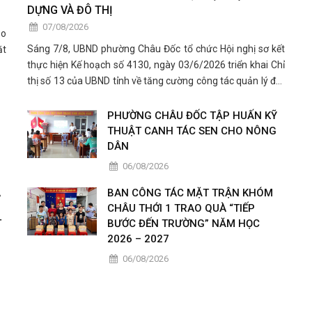
DỰNG VÀ ĐÔ THỊ
07/08/2026
ảo
Sáng 7/8, UBND phường Châu Đốc tổ chức Hội nghị sơ kết
ặt
thực hiện Kế hoạch số 4130, ngày 03/6/2026 triển khai Chỉ
thị số 13 của UBND tỉnh về tăng cường công tác quản lý đất
đai, trật tự xây dựng và trật tự đô thị.
PHƯỜNG CHÂU ĐỐC TẬP HUẤN KỸ
THUẬT CANH TÁC SEN CHO NÔNG
DÂN
06/08/2026
A
BAN CÔNG TÁC MẶT TRẬN KHÓM
CHÂU THỚI 1 TRAO QUÀ “TIẾP
T
BƯỚC ĐẾN TRƯỜNG” NĂM HỌC
2026 – 2027
06/08/2026