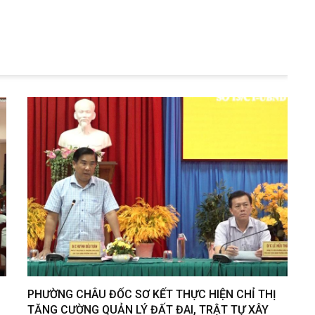
PHƯỜNG CHÂU ĐỐC SƠ KẾT THỰC HIỆN CHỈ THỊ
TĂNG CƯỜNG QUẢN LÝ ĐẤT ĐAI, TRẬT TỰ XÂY