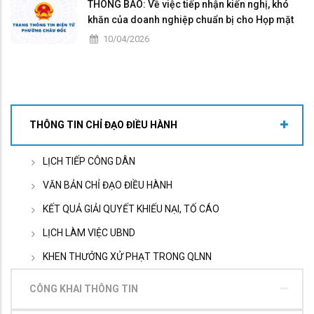
điểm: phường Châu Đốc, tỉnh An Giang
THÔNG BÁO: Về việc tiếp nhận kiến nghị, khó
khăn của doanh nghiệp chuẩn bị cho Họp mặt
và đối thoại doanh nghiệp hàng tháng năm
10/04/2026
2026
THÔNG TIN CHỈ ĐẠO ĐIỀU HÀNH
LỊCH TIẾP CÔNG DÂN
VĂN BẢN CHỈ ĐẠO ĐIỀU HÀNH
KẾT QUẢ GIẢI QUYẾT KHIẾU NẠI, TỐ CÁO
LỊCH LÀM VIỆC UBND
KHEN THƯỞNG XỬ PHẠT TRONG QLNN
CÔNG KHAI THÔNG TIN