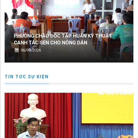
ẬP HUẤN KỸ THUẬT
PHƯỜNG CHÂU ĐỐC TẬP 
NÔNG DÂN
CANH TÁC SEN CHO NÔN
06/08/2026
TIN TỨC SỰ KIỆN