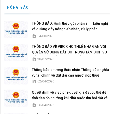
THÔNG BÁO
THÔNG BÁO: Hình thức gửi phản ánh, kiến nghị
và đường dây nóng tiếp nhận, xử lý phản
ánh,kiến nghị của tổ chức, cá nhân về quy định
04/08/2026
hành chính, hành vi hành chính trong xử lý hồ sơ
thủ tục hành chính
THÔNG BÁO VỀ VIỆC CHO THUÊ NHÀ GẮN VỚI
QUYỀN SỬ DỤNG ĐẤT DO TRUNG TÂM DỊCH VỤ
TỔNG HỢP QUẢN LÝ, KHAI THÁC
28/07/2026
Thông báo phương thức nhận Thông báo nghĩa
vụ tài chính về đất đai của người nộp thuế
02/04/2026
Quyết định về việc phê duyệt giá đất cụ thể để
tính tiền bồi thường khi Nhà nước thu hồi đất và
phê duyệt phương án bồi thường, hỗ trợ dự án
06/04/2026
Đường dây 220kV Hồng Ngự - Châu Đốc. Địa