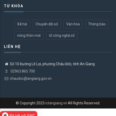
TỪ KHÓA
Xã hội
Chuyển đổi số
Văn hóa
Thông báo
nông thôn mới
tổ công nghệ số
LIÊN HỆ
Số 10 Đường Lê Lợi, phường Châu Đốc, tỉnh An Giang
02963.865.700
chaudoc@angiang.gov.vn
© Copyright 2023
ictangiang.vn
All Rights Reserved.
Đã kết nối EMC