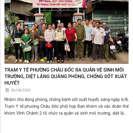
TRẠM Y TẾ PHƯỜNG CHÂU ĐỐC RA QUÂN VỆ SINH MÔI
TRƯỜNG, DIỆT LĂNG QUĂNG PHÒNG, CHỐNG SỐT XUẤT
HUYẾT
06/08/2026
Nhằm chủ động phòng, chống bệnh sốt xuất huyết, sáng ngày 6/8,
Trạm Y tế phường Châu Đốc phối hợp Ban khóm và các đoàn thể
khóm Vĩnh Chánh 2 tổ chức ra quân vệ sinh môi trường, diệt lăng
quăng và tuyên truyền các biện pháp phòng, chống sốt xuất huyết.