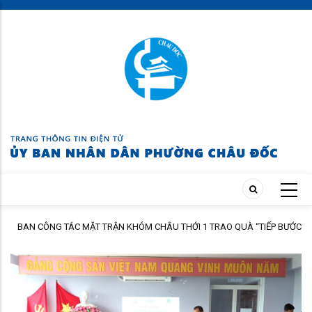
Skip
to
main
content
TRẬN KHÓM CHÂU THỚI 1 TRAO QUÀ “TIẾP BƯỚC
TRẠM Y TẾ PHƯỜNG CHÂU
ỌC 2026 – 2027
LĂNG QUĂNG PHÒNG, CH