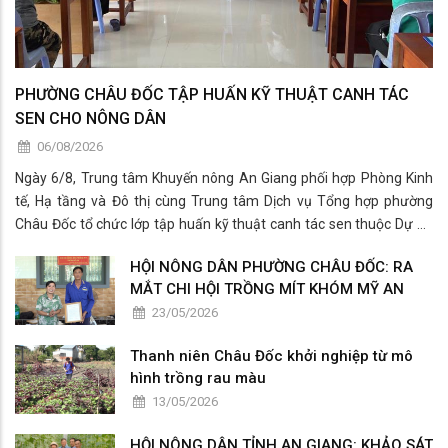
PHƯỜNG CHÂU ĐỐC TẬP HUẤN KỸ THUẬT CANH TÁC
SEN CHO NÔNG DÂN
06/08/2026
Ngày 6/8, Trung tâm Khuyến nông An Giang phối hợp Phòng Kinh
tế, Hạ tầng và Đô thị cùng Trung tâm Dịch vụ Tổng hợp phường
Châu Đốc tổ chức lớp tập huấn kỹ thuật canh tác sen thuộc Dự án
“Phát triển chuỗi giá trị bền vững các sản phẩm từ tơ sen tại Việt
HỘI NÔNG DÂN PHƯỜNG CHÂU ĐỐC: RA
Nam” cho các hộ dân trồng sen trên địa bàn.
MẮT CHI HỘI TRỒNG MÍT KHÓM MỸ AN
23/05/2026
Thanh niên Châu Đốc khởi nghiệp từ mô
hình trồng rau màu
13/05/2026
HỘI NÔNG DÂN TỈNH AN GIANG: KHẢO SÁT