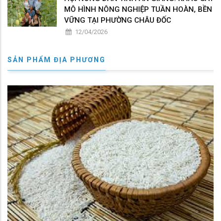
MÔ HÌNH NÔNG NGHIỆP TUẦN HOÀN, BỀN
VỮNG TẠI PHƯỜNG CHÂU ĐỐC
12/04/2026
SẢN PHẨM ĐỊA PHƯƠNG