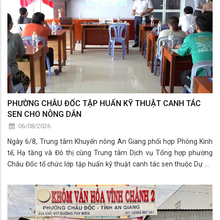
PHƯỜNG CHÂU ĐỐC TẬP HUẤN KỸ THUẬT CANH TÁC
SEN CHO NÔNG DÂN
06/08/2026
Ngày 6/8, Trung tâm Khuyến nông An Giang phối hợp Phòng Kinh
tế, Hạ tầng và Đô thị cùng Trung tâm Dịch vụ Tổng hợp phường
Châu Đốc tổ chức lớp tập huấn kỹ thuật canh tác sen thuộc Dự án
“Phát triển chuỗi giá trị bền vững các sản phẩm từ tơ sen tại Việt
Nam” cho các hộ dân trồng sen trên địa bàn.