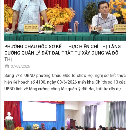
PHƯỜNG CHÂU ĐỐC SƠ KẾT THỰC HIỆN CHỈ THỊ TĂNG
CƯỜNG QUẢN LÝ ĐẤT ĐAI, TRẬT TỰ XÂY DỰNG VÀ ĐÔ
THỊ
07/08/2026
Sáng 7/8, UBND phường Châu Đốc tổ chức Hội nghị sơ kết thực
hiện Kế hoạch số 4130, ngày 03/6/2026 triển khai Chỉ thị số 13 của
UBND tỉnh về tăng cường công tác quản lý đất đai, trật tự xây dựng
và trật tự đô thị.