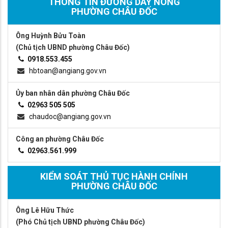
THÔNG TIN ĐƯỜNG DÂY NÓNG
PHƯỜNG CHÂU ĐỐC
Ông Huỳnh Bửu Toàn
(Chủ tịch UBND phường Châu Đốc)
0918.553.455
hbtoan@angiang.gov.vn
Ủy ban nhân dân phường Châu Đốc
02963 505 505
chaudoc@angiang.gov.vn
Công an phường Châu Đốc
02963.561.999
KIỂM SOÁT THỦ TỤC HÀNH CHÍNH
PHƯỜNG CHÂU ĐỐC
Ông Lê Hữu Thức
(Phó Chủ tịch UBND phường Châu Đốc)