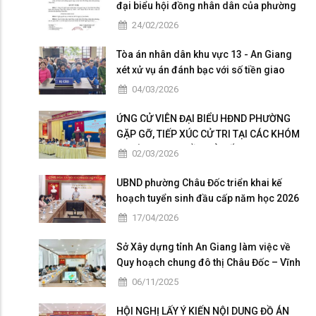
đại biểu hội đồng nhân dân của phường
Châu Đốc nhiệm kỳ 2026 - 2031
24/02/2026
Tòa án nhân dân khu vực 13 - An Giang
xét xử vụ án đánh bạc với số tiền giao
dịch hơn 4,9 tỷ đồng
04/03/2026
ỨNG CỬ VIÊN ĐẠI BIỂU HĐND PHƯỜNG
GẶP GỠ, TIẾP XÚC CỬ TRI TẠI CÁC KHÓM
THUỘC ĐƠN VỊ BẦU CỬ SỐ 5
02/03/2026
UBND phường Châu Đốc triển khai kế
hoạch tuyển sinh đầu cấp năm học 2026
– 2027
17/04/2026
Sở Xây dựng tỉnh An Giang làm việc về
Quy hoạch chung đô thị Châu Đốc – Vĩnh
Tế giai đoạn 2025 – 2026
06/11/2025
HỘI NGHỊ LẤY Ý KIẾN NỘI DUNG ĐỒ ÁN