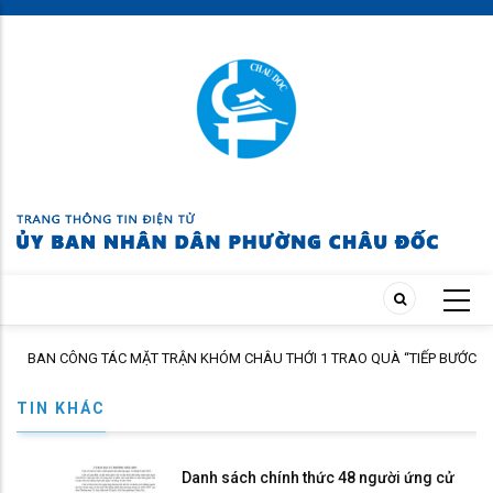
Skip
to
main
content
BAN CÔNG TÁC MẶT TRẬN KHÓM CHÂU THỚI 1 TRAO QUÀ “TIẾP BƯỚC
ĐẾN TRƯỜNG” NĂM HỌC 2026 – 2027
TIN KHÁC
Danh sách chính thức 48 người ứng cử