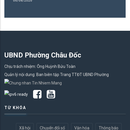
06/08/2026
06
UBND Phường Châu Đốc
Chịu trách nhiệm: Ông Huỳnh Bửu Toàn
Quản lý nội dung: Ban biên tập Trang TTĐT UBND Phường
TỪ KHÓA
Xã hội
Chuyển đổi số
Văn hóa
Thông báo