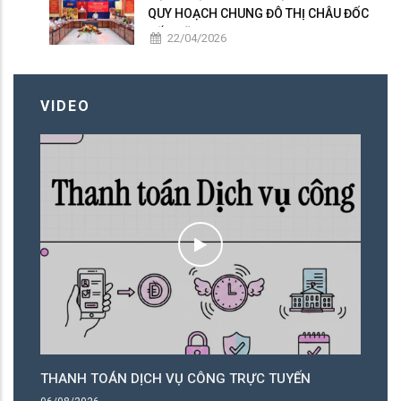
QUY HOẠCH CHUNG ĐÔ THỊ CHÂU ĐỐC
ĐẾN NĂM 2050
22/04/2026
VIDEO
THANH TOÁN DỊCH VỤ CÔNG TRỰC TUYẾN
T