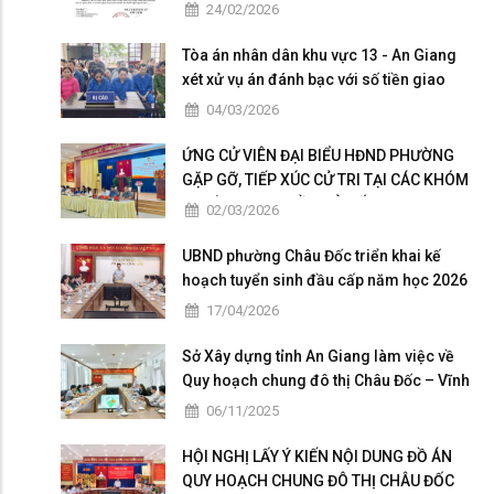
Châu Đốc nhiệm kỳ 2026 - 2031
24/02/2026
Tòa án nhân dân khu vực 13 - An Giang
xét xử vụ án đánh bạc với số tiền giao
dịch hơn 4,9 tỷ đồng
04/03/2026
ỨNG CỬ VIÊN ĐẠI BIỂU HĐND PHƯỜNG
GẶP GỠ, TIẾP XÚC CỬ TRI TẠI CÁC KHÓM
THUỘC ĐƠN VỊ BẦU CỬ SỐ 5
02/03/2026
UBND phường Châu Đốc triển khai kế
hoạch tuyển sinh đầu cấp năm học 2026
– 2027
17/04/2026
Sở Xây dựng tỉnh An Giang làm việc về
Quy hoạch chung đô thị Châu Đốc – Vĩnh
Tế giai đoạn 2025 – 2026
06/11/2025
HỘI NGHỊ LẤY Ý KIẾN NỘI DUNG ĐỒ ÁN
QUY HOẠCH CHUNG ĐÔ THỊ CHÂU ĐỐC