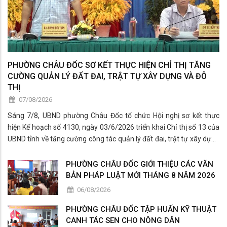
PHƯỜNG CHÂU ĐỐC SƠ KẾT THỰC HIỆN CHỈ THỊ TĂNG
CƯỜNG QUẢN LÝ ĐẤT ĐAI, TRẬT TỰ XÂY DỰNG VÀ ĐÔ
THỊ
07/08/2026
Sáng 7/8, UBND phường Châu Đốc tổ chức Hội nghị sơ kết thực
hiện Kế hoạch số 4130, ngày 03/6/2026 triển khai Chỉ thị số 13 của
UBND tỉnh về tăng cường công tác quản lý đất đai, trật tự xây dựng
và trật tự đô thị.
PHƯỜNG CHÂU ĐỐC GIỚI THIỆU CÁC VĂN
BẢN PHÁP LUẬT MỚI THÁNG 8 NĂM 2026
06/08/2026
PHƯỜNG CHÂU ĐỐC TẬP HUẤN KỸ THUẬT
CANH TÁC SEN CHO NÔNG DÂN