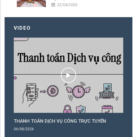
ĐẾN NĂM 2050
22/04/2026
VIDEO
THANH TOÁN DỊCH VỤ CÔNG TRỰC TUYẾN
T
06/08/2026
06