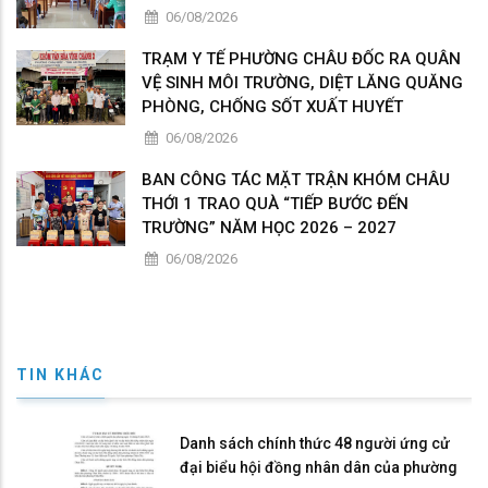
06/08/2026
TRẠM Y TẾ PHƯỜNG CHÂU ĐỐC RA QUÂN
VỆ SINH MÔI TRƯỜNG, DIỆT LĂNG QUĂNG
PHÒNG, CHỐNG SỐT XUẤT HUYẾT
06/08/2026
BAN CÔNG TÁC MẶT TRẬN KHÓM CHÂU
THỚI 1 TRAO QUÀ “TIẾP BƯỚC ĐẾN
TRƯỜNG” NĂM HỌC 2026 – 2027
06/08/2026
TIN KHÁC
Danh sách chính thức 48 người ứng cử
đại biểu hội đồng nhân dân của phường