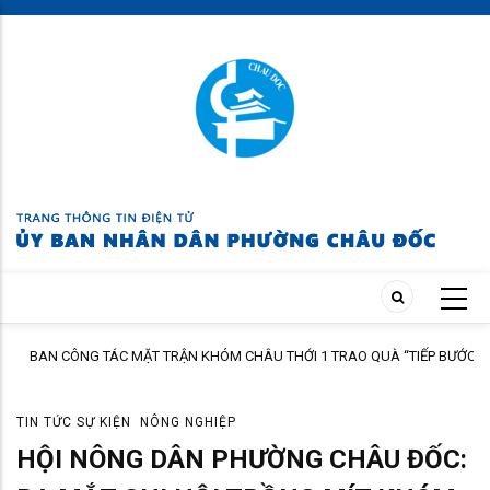
Skip
to
main
content
N
BAN CÔNG TÁC MẶT TRẬN KHÓM CHÂU THỚI 1 TRAO QUÀ “TIẾP BƯỚC
ĐẾN TRƯỜNG” NĂM HỌC 2026 – 2027
TIN TỨC SỰ KIỆN
NÔNG NGHIỆP
HỘI NÔNG DÂN PHƯỜNG CHÂU ĐỐC: