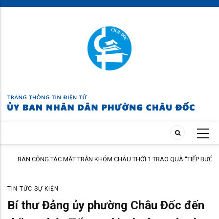
Skip
to
main
content
BAN CÔNG TÁC MẶT TRẬN KHÓM CHÂU THỚI 1 TRAO QUÀ “TIẾP BƯỚC
ĐẾN TRƯỜNG” NĂM HỌC 2026 – 2027
TIN TỨC SỰ KIỆN
Bí thư Đảng ủy phường Châu Đốc đến