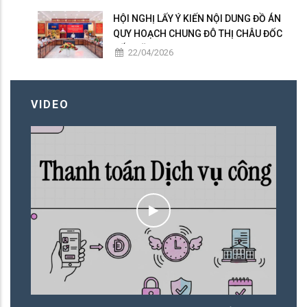
HỘI NGHỊ LẤY Ý KIẾN NỘI DUNG ĐỒ ÁN
QUY HOẠCH CHUNG ĐÔ THỊ CHÂU ĐỐC
ĐẾN NĂM 2050
22/04/2026
VIDEO