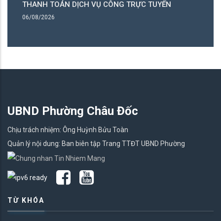
THANH TOÁN DỊCH VỤ CÔNG TRỰC TUYẾN
T
06/08/2026
06
UBND Phường Châu Đốc
Chịu trách nhiệm: Ông Huỳnh Bửu Toàn
Quản lý nội dung: Ban biên tập Trang TTĐT UBND Phường
TỪ KHÓA