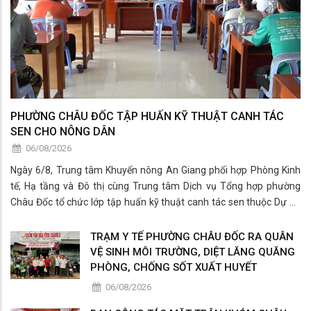
PHƯỜNG CHÂU ĐỐC TẬP HUẤN KỸ THUẬT CANH TÁC
SEN CHO NÔNG DÂN
06/08/2026
Ngày 6/8, Trung tâm Khuyến nông An Giang phối hợp Phòng Kinh
tế, Hạ tầng và Đô thị cùng Trung tâm Dịch vụ Tổng hợp phường
Châu Đốc tổ chức lớp tập huấn kỹ thuật canh tác sen thuộc Dự án
“Phát triển chuỗi giá trị bền vững các sản phẩm từ tơ sen tại Việt
Nam” cho các hộ dân trồng sen trên đ
TRẠM Y TẾ PHƯỜNG CHÂU ĐỐC RA QUÂN
VỆ SINH MÔI TRƯỜNG, DIỆT LĂNG QUĂNG
PHÒNG, CHỐNG SỐT XUẤT HUYẾT
06/08/2026