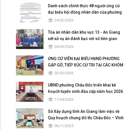
Danh sách chính thức 48 người ứng cử
đại biểu hội đồng nhân dân của phường
Châu Đốc nhiệm kỳ 2026 - 2031
24/02/2026
Tòa án nhân dân khu vực 13 - An Giang
xét xử vụ án đánh bạc với số tiền giao
dịch hơn 4,9 tỷ đồng
04/03/2026
ỨNG CỬ VIÊN ĐẠI BIỂU HĐND PHƯỜNG
GẶP GỠ, TIẾP XÚC CỬ TRI TẠI CÁC KHÓM
THUỘC ĐƠN VỊ BẦU CỬ SỐ 5
02/03/2026
UBND phường Châu Đốc triển khai kế
hoạch tuyển sinh đầu cấp năm học 2026
– 2027
17/04/2026
Sở Xây dựng tỉnh An Giang làm việc về
Quy hoạch chung đô thị Châu Đốc – Vĩnh
Tế giai đoạn 2025 – 2026
06/11/2025