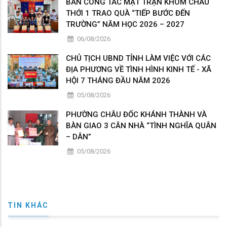
BAN CÔNG TÁC MẶT TRẬN KHÓM CHÂU
THỚI 1 TRAO QUÀ “TIẾP BƯỚC ĐẾN
TRƯỜNG” NĂM HỌC 2026 – 2027
06/08/2026
CHỦ TỊCH UBND TỈNH LÀM VIỆC VỚI CÁC
ĐỊA PHƯƠNG VỀ TÌNH HÌNH KINH TẾ - XÃ
HỘI 7 THÁNG ĐẦU NĂM 2026
05/08/2026
PHƯỜNG CHÂU ĐỐC KHÁNH THÀNH VÀ
BÀN GIAO 3 CĂN NHÀ “TÌNH NGHĨA QUÂN
– DÂN”
05/08/2026
TIN KHÁC