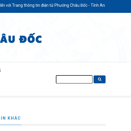
in điện tử Phường Châu Đốc - Tỉnh An Giang
Ố
Tìm
kiếm
PHƯỜNG CHÂU ĐỐC TẬP HUẤN KỸ THUẬT CANH TÁC SEN CH
TIN KHÁC