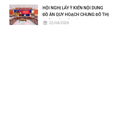
2025 – 2026
HỘI NGHỊ LẤY Ý KIẾN NỘI DUNG
ĐỒ ÁN QUY HOẠCH CHUNG ĐÔ THỊ
CHÂU ĐỐC ĐẾN NĂM 2050
22/04/2026