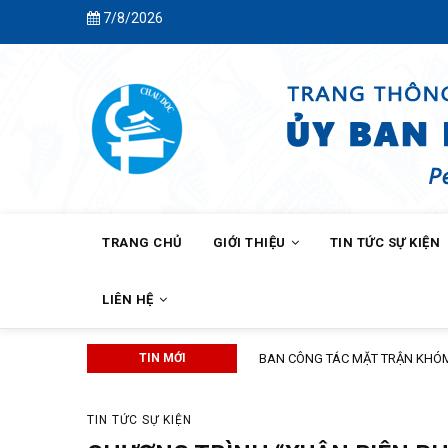
Skip
7/8/2026
to
main
content
MAIN
NAVIGATION
TRANG CHỦ
GIỚI THIỆU
TIN TỨC SỰ KIỆN
LIÊN HỆ
 CHÂU THỚI 1 TRAO QUÀ “TIẾP BƯỚC ĐẾN TRƯỜNG” NĂM HỌC 2026 – 2027
TIN MỚI
TIN TỨC SỰ KIỆN