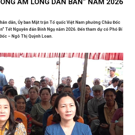
HÒNG ẤM LÒNG DÂN BẢN” NĂM 2026
nhân dân, Ủy ban Mặt trận Tổ quốc Việt Nam phường Châu Đốc
ản” Tết Nguyên đán Bính Ngọ năm 2026. Đến tham dự có Phó Bí
 Đốc – Ngô Thị Quỳnh Loan.