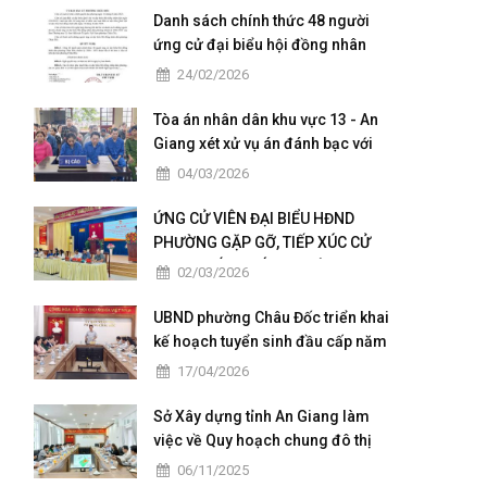
Danh sách chính thức 48 người
ứng cử đại biểu hội đồng nhân
dân của phường Châu Đốc nhiệm
24/02/2026
kỳ 2026 - 2031
Tòa án nhân dân khu vực 13 - An
Giang xét xử vụ án đánh bạc với
số tiền giao dịch hơn 4,9 tỷ đồng
04/03/2026
ỨNG CỬ VIÊN ĐẠI BIỂU HĐND
PHƯỜNG GẶP GỠ, TIẾP XÚC CỬ
TRI TẠI CÁC KHÓM THUỘC ĐƠN VỊ
02/03/2026
BẦU CỬ SỐ 5
UBND phường Châu Đốc triển khai
kế hoạch tuyển sinh đầu cấp năm
học 2026 – 2027
17/04/2026
Sở Xây dựng tỉnh An Giang làm
việc về Quy hoạch chung đô thị
Châu Đốc – Vĩnh Tế giai đoạn
06/11/2025