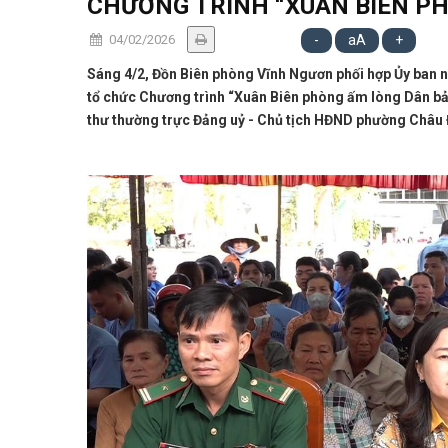
CHƯƠNG TRÌNH “XUÂN BIÊN P
04/02/2026
-
aA
+
Sáng 4/2, Đồn Biên phòng Vĩnh Ngươn phối hợp Ủy ban 
tổ chức Chương trình “Xuân Biên phòng ấm lòng Dân b
thư thường trực Đảng uỷ - Chủ tịch HĐND phường Châu