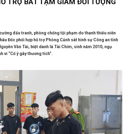
Ỗ TRỢ BẮT TẠM GIAM ĐỐI TƯỢNG
cường đấu tranh, phòng chống tội phạm do thanh thiếu niên
hâu Đốc phối hợp hỗ trợ Phòng Cảnh sát hình sự Công an tỉnh
Nguyễn Văn Tài, biệt danh là Tài Chim, sinh năm 2010, ngụ
 vi “Cố ý gây thương tích”.