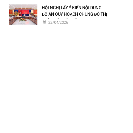
2025 – 2026
HỘI NGHỊ LẤY Ý KIẾN NỘI DUNG
ĐỒ ÁN QUY HOẠCH CHUNG ĐÔ THỊ
CHÂU ĐỐC ĐẾN NĂM 2050
22/04/2026