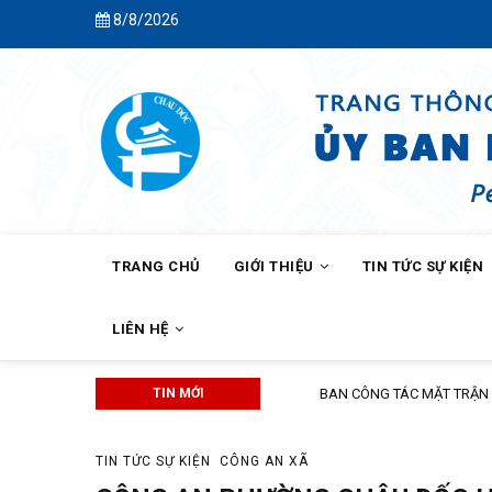
Skip
8/8/2026
to
main
content
MAIN
NAVIGATION
TRANG CHỦ
GIỚI THIỆU
TIN TỨC SỰ KIỆN
LIÊN HỆ
TIN MỚI
BAN CÔNG TÁC MẶT TRẬN KHÓM C
TIN TỨC SỰ KIỆN
CÔNG AN XÃ