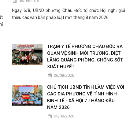
06/08/2026
Ngày 6/8, UBND phường Châu Đốc tổ chức Hội nghị giới
ết
thiệu các văn bản pháp luật mới tháng 8 năm 2026.
hỉ
ất
TRẠM Y TẾ PHƯỜNG CHÂU ĐỐC RA
QUÂN VỆ SINH MÔI TRƯỜNG, DIỆT
LĂNG QUĂNG PHÒNG, CHỐNG SỐT
XUẤT HUYẾT
06/08/2026
CHỦ TỊCH UBND TỈNH LÀM VIỆC VỚI
CÁC ĐỊA PHƯƠNG VỀ TÌNH HÌNH
KINH TẾ - XÃ HỘI 7 THÁNG ĐẦU
NĂM 2026
05/08/2026