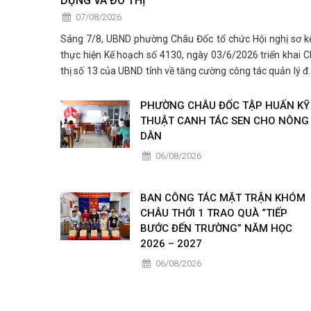
DỰNG VÀ ĐÔ THỊ
07/08/2026
Sáng 7/8, UBND phường Châu Đốc tổ chức Hội nghị sơ k
thực hiện Kế hoạch số 4130, ngày 03/6/2026 triển khai C
thị số 13 của UBND tỉnh về tăng cường công tác quản lý đ
đai, trật tự xây dựng và trật tự đô thị.
PHƯỜNG CHÂU ĐỐC TẬP HUẤN KỸ
THUẬT CANH TÁC SEN CHO NÔNG
DÂN
06/08/2026
BAN CÔNG TÁC MẶT TRẬN KHÓM
CHÂU THỚI 1 TRAO QUÀ “TIẾP
BƯỚC ĐẾN TRƯỜNG” NĂM HỌC
2026 – 2027
06/08/2026