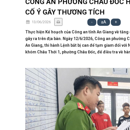
CÔNG AN PHƯỜNG CHÂU ĐỐC H
CỐ Ý GÂY THƯƠNG TÍCH
13/06/2026
-
aA
+
Thực hiện Kế hoạch của Công an tỉnh An Giang về tăng 
gây ra trên địa bàn. Ngày 12/6/2026, Công an phường C
An Giang, thi hành Lệnh bắt bị can để tạm giam đối với 
khóm Châu Thới 1, phường Châu Đốc, để điều tra về hành