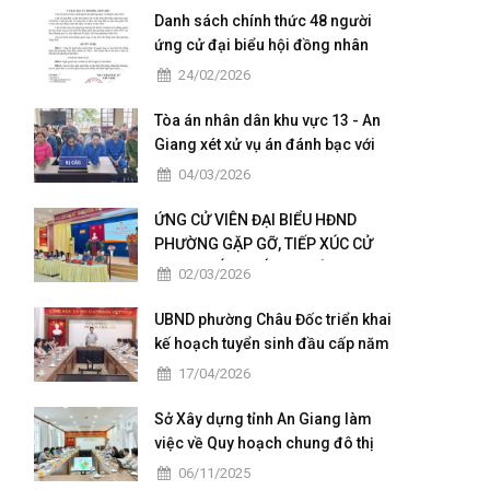
Danh sách chính thức 48 người
ứng cử đại biểu hội đồng nhân
dân của phường Châu Đốc nhiệm
24/02/2026
kỳ 2026 - 2031
Tòa án nhân dân khu vực 13 - An
Giang xét xử vụ án đánh bạc với
số tiền giao dịch hơn 4,9 tỷ đồng
04/03/2026
ỨNG CỬ VIÊN ĐẠI BIỂU HĐND
PHƯỜNG GẶP GỠ, TIẾP XÚC CỬ
TRI TẠI CÁC KHÓM THUỘC ĐƠN VỊ
02/03/2026
BẦU CỬ SỐ 5
UBND phường Châu Đốc triển khai
kế hoạch tuyển sinh đầu cấp năm
học 2026 – 2027
17/04/2026
Sở Xây dựng tỉnh An Giang làm
việc về Quy hoạch chung đô thị
Châu Đốc – Vĩnh Tế giai đoạn
06/11/2025