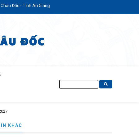
nh An Giang
Ố
Tìm
kiếm
TIN KHÁC