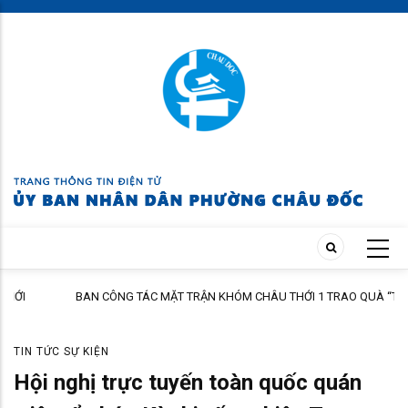
Skip
to
main
content
BAN CÔNG TÁC MẶT TRẬN KHÓM CHÂU THỚI 1 TRAO QUÀ “TIẾP BƯỚC
ĐẾN TRƯỜNG” NĂM HỌC 2026 – 2027
TIN TỨC SỰ KIỆN
Hội nghị trực tuyến toàn quốc quán