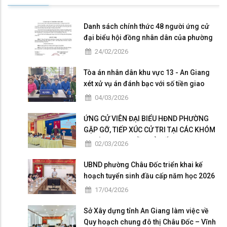
Danh sách chính thức 48 người ứng cử
đại biểu hội đồng nhân dân của phường
Châu Đốc nhiệm kỳ 2026 - 2031
24/02/2026
Tòa án nhân dân khu vực 13 - An Giang
xét xử vụ án đánh bạc với số tiền giao
dịch hơn 4,9 tỷ đồng
04/03/2026
ỨNG CỬ VIÊN ĐẠI BIỂU HĐND PHƯỜNG
GẶP GỠ, TIẾP XÚC CỬ TRI TẠI CÁC KHÓM
THUỘC ĐƠN VỊ BẦU CỬ SỐ 5
02/03/2026
UBND phường Châu Đốc triển khai kế
hoạch tuyển sinh đầu cấp năm học 2026
– 2027
17/04/2026
Sở Xây dựng tỉnh An Giang làm việc về
Quy hoạch chung đô thị Châu Đốc – Vĩnh