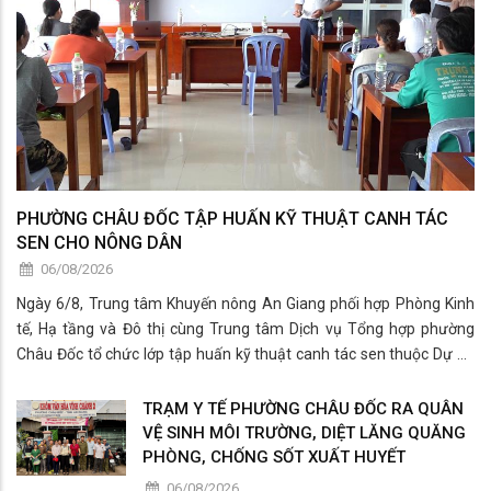
PHƯỜNG CHÂU ĐỐC TẬP HUẤN KỸ THUẬT CANH TÁC
SEN CHO NÔNG DÂN
06/08/2026
Ngày 6/8, Trung tâm Khuyến nông An Giang phối hợp Phòng Kinh
tế, Hạ tầng và Đô thị cùng Trung tâm Dịch vụ Tổng hợp phường
Châu Đốc tổ chức lớp tập huấn kỹ thuật canh tác sen thuộc Dự án
“Phát triển chuỗi giá trị bền vững các sản phẩm từ tơ sen tại Việt
Nam” cho các hộ dân trồng sen trên đ
TRẠM Y TẾ PHƯỜNG CHÂU ĐỐC RA QUÂN
VỆ SINH MÔI TRƯỜNG, DIỆT LĂNG QUĂNG
PHÒNG, CHỐNG SỐT XUẤT HUYẾT
06/08/2026