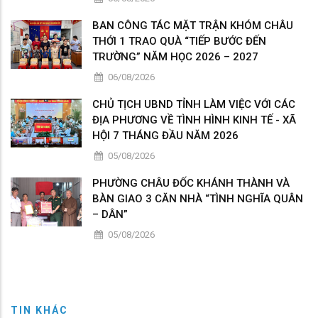
BAN CÔNG TÁC MẶT TRẬN KHÓM CHÂU
THỚI 1 TRAO QUÀ “TIẾP BƯỚC ĐẾN
TRƯỜNG” NĂM HỌC 2026 – 2027
06/08/2026
CHỦ TỊCH UBND TỈNH LÀM VIỆC VỚI CÁC
ĐỊA PHƯƠNG VỀ TÌNH HÌNH KINH TẾ - XÃ
HỘI 7 THÁNG ĐẦU NĂM 2026
05/08/2026
PHƯỜNG CHÂU ĐỐC KHÁNH THÀNH VÀ
BÀN GIAO 3 CĂN NHÀ “TÌNH NGHĨA QUÂN
– DÂN”
05/08/2026
TIN KHÁC