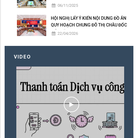
Tế giai đoạn 2025 – 2026
06/11/2025
HỘI NGHỊ LẤY Ý KIẾN NỘI DUNG ĐỒ ÁN
QUY HOẠCH CHUNG ĐÔ THỊ CHÂU ĐỐC
ĐẾN NĂM 2050
22/04/2026
VIDEO