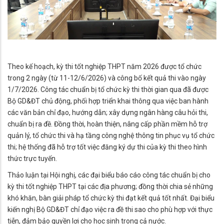
Theo kế hoạch, kỳ thi tốt nghiệp THPT năm 2026 được tổ chức
trong 2 ngày (từ 11-12/6/2026) và công bố kết quả thi vào ngày
1/7/2026. Công tác chuẩn bị tổ chức kỳ thi thời gian qua đã được
Bộ GD&ĐT chủ động, phối hợp triển khai thông qua việc ban hành
các văn bản chỉ đạo, hướng dẫn; xây dựng ngân hàng câu hỏi thi,
chuẩn bị ra đề. Đồng thời, hoàn thiện, nâng cấp phần mềm hỗ trợ
quản lý, tổ chức thi và hạ tầng công nghệ thông tin phục vụ tổ chức
thi; hệ thống đã hỗ trợ tốt việc đăng ký dự thi của kỳ thi theo hình
thức trực tuyến.
Thảo luận tại Hội nghị, các đại biểu báo cáo công tác chuẩn bị cho
kỳ thi tốt nghiệp THPT tại các địa phương; đồng thời chia sẻ những
khó khăn, bàn giải pháp tổ chức kỳ thi đạt kết quả tốt nhất. Đại biểu
kiến nghị Bộ GD&ĐT chỉ đạo việc ra đề thi sao cho phù hợp với thực
tiễn, đảm bảo quyền lợi cho học sinh trong cả nước.