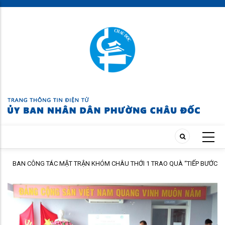
Skip
to
main
content
N CÔNG TÁC MẶT TRẬN KHÓM CHÂU THỚI 1 TRAO QUÀ “TIẾP BƯỚC
PHƯỜNG
N TRƯỜNG” NĂM HỌC 2026 – 2027
DÂN