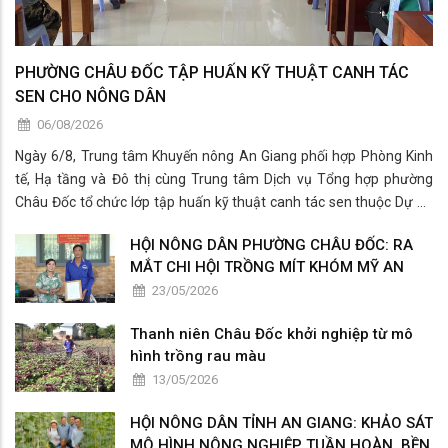
PHƯỜNG CHÂU ĐỐC TẬP HUẤN KỸ THUẬT CANH TÁC
SEN CHO NÔNG DÂN
06/08/2026
Ngày 6/8, Trung tâm Khuyến nông An Giang phối hợp Phòng Kinh
tế, Hạ tầng và Đô thị cùng Trung tâm Dịch vụ Tổng hợp phường
Châu Đốc tổ chức lớp tập huấn kỹ thuật canh tác sen thuộc Dự án
“Phát triển chuỗi giá trị bền vững các sản phẩm từ tơ sen tại Việt
HỘI NÔNG DÂN PHƯỜNG CHÂU ĐỐC: RA
Nam” cho các hộ dân trồng sen trên địa bàn.
MẮT CHI HỘI TRỒNG MÍT KHÓM MỸ AN
23/05/2026
Thanh niên Châu Đốc khởi nghiệp từ mô
hình trồng rau màu
13/05/2026
HỘI NÔNG DÂN TỈNH AN GIANG: KHẢO SÁT
MÔ HÌNH NÔNG NGHIỆP TUẦN HOÀN, BỀN