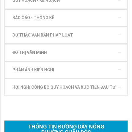
QUY HOẠCH - KẾ HOẠCH
BÁO CÁO - THỐNG KÊ
DỰ THẢO VĂN BẢN PHÁP LUẬT
ĐÔ THỊ VĂN MINH
PHẢN ÁNH KIẾN NGHỊ
HỘI NGHỊ CÔNG BỐ QUY HOẠCH VÀ XÚC TIẾN ĐẦU TƯ
THÔNG TIN ĐƯỜNG DÂY NÓNG