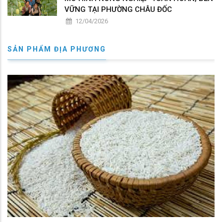
VỮNG TẠI PHƯỜNG CHÂU ĐỐC
12/04/2026
SẢN PHẨM ĐỊA PHƯƠNG