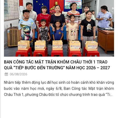
BAN CÔNG TÁC MẶT TRẬN KHÓM CHÂU THỚI 1 TRAO
QUÀ “TIẾP BƯỚC ĐẾN TRƯỜNG” NĂM HỌC 2026 – 2027
06/08/2026
Nhằm tiếp thêm động lực để học sinh có hoàn cảnh khó khăn vững
bước vào năm học mới, ngày 6/8, Ban Công tác Mặt trận khóm
Châu Thới 1, phường Châu Đốc tổ chức chương trình trao quà “Tiếp
bước đến trường” năm học 2026 – 2027 cho các em học sinh có
hoàn cảnh khó khăn trên địa bàn.