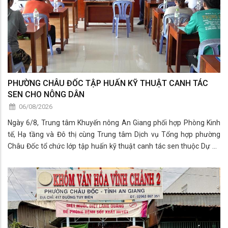
PHƯỜNG CHÂU ĐỐC TẬP HUẤN KỸ THUẬT CANH TÁC
SEN CHO NÔNG DÂN
06/08/2026
Ngày 6/8, Trung tâm Khuyến nông An Giang phối hợp Phòng Kinh
tế, Hạ tầng và Đô thị cùng Trung tâm Dịch vụ Tổng hợp phường
Châu Đốc tổ chức lớp tập huấn kỹ thuật canh tác sen thuộc Dự án
“Phát triển chuỗi giá trị bền vững các sản phẩm từ tơ sen tại Việt
Nam” cho các hộ dân trồng sen trên địa bàn.