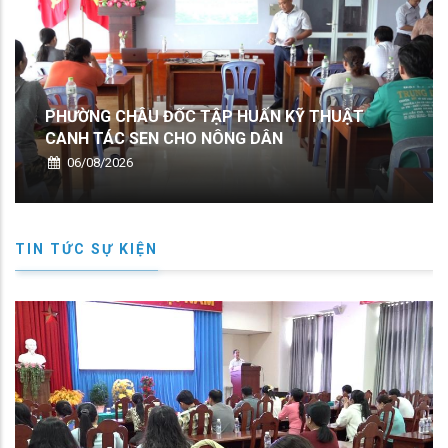
TRẠM 
HƯỜNG CHÂU ĐỐC TẬP HUẤN KỸ THUẬT
SINH 
ANH TÁC SEN CHO NÔNG DÂN
CHỐNG
06/08/2026
06/0
TIN TỨC SỰ KIỆN