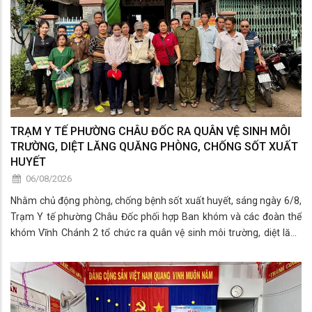
TRẠM Y TẾ PHƯỜNG CHÂU ĐỐC RA QUÂN VỆ SINH MÔI
TRƯỜNG, DIỆT LĂNG QUĂNG PHÒNG, CHỐNG SỐT XUẤT
HUYẾT
06/08/2026
Nhằm chủ động phòng, chống bệnh sốt xuất huyết, sáng ngày 6/8,
Trạm Y tế phường Châu Đốc phối hợp Ban khóm và các đoàn thể
khóm Vĩnh Chánh 2 tổ chức ra quân vệ sinh môi trường, diệt lăng
quăng và tuyên truyền các biện pháp phòng, chống sốt xuất huyết.