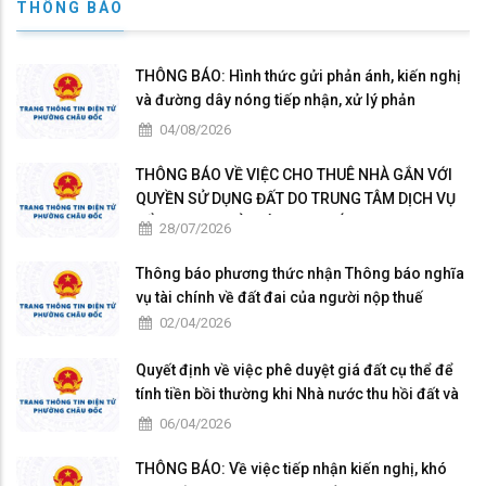
THÔNG BÁO
THÔNG BÁO: Hình thức gửi phản ánh, kiến nghị
và đường dây nóng tiếp nhận, xử lý phản
ánh,kiến nghị của tổ chức, cá nhân về quy định
04/08/2026
hành chính, hành vi hành chính trong xử lý hồ sơ
thủ tục hành chính
THÔNG BÁO VỀ VIỆC CHO THUÊ NHÀ GẮN VỚI
QUYỀN SỬ DỤNG ĐẤT DO TRUNG TÂM DỊCH VỤ
TỔNG HỢP QUẢN LÝ, KHAI THÁC
28/07/2026
Thông báo phương thức nhận Thông báo nghĩa
vụ tài chính về đất đai của người nộp thuế
02/04/2026
Quyết định về việc phê duyệt giá đất cụ thể để
tính tiền bồi thường khi Nhà nước thu hồi đất và
phê duyệt phương án bồi thường, hỗ trợ dự án
06/04/2026
Đường dây 220kV Hồng Ngự - Châu Đốc. Địa
điểm: phường Châu Đốc, tỉnh An Giang
THÔNG BÁO: Về việc tiếp nhận kiến nghị, khó