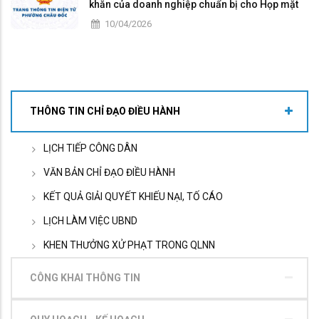
khăn của doanh nghiệp chuẩn bị cho Họp mặt
và đối thoại doanh nghiệp hàng tháng năm
10/04/2026
2026
THÔNG TIN CHỈ ĐẠO ĐIỀU HÀNH
LỊCH TIẾP CÔNG DÂN
VĂN BẢN CHỈ ĐẠO ĐIỀU HÀNH
KẾT QUẢ GIẢI QUYẾT KHIẾU NẠI, TỐ CÁO
LỊCH LÀM VIỆC UBND
KHEN THƯỞNG XỬ PHẠT TRONG QLNN
CÔNG KHAI THÔNG TIN