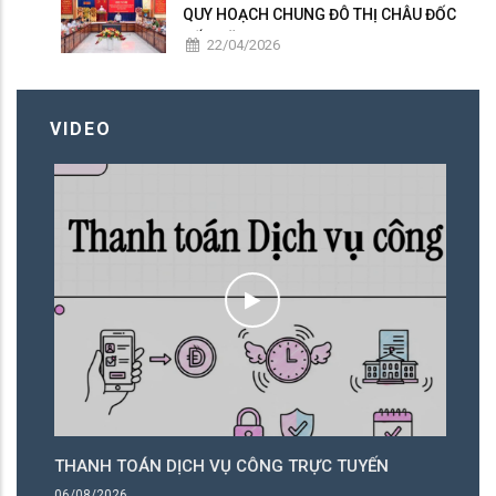
QUY HOẠCH CHUNG ĐÔ THỊ CHÂU ĐỐC
ĐẾN NĂM 2050
22/04/2026
VIDEO
THANH TOÁN DỊCH VỤ CÔNG TRỰC TUYẾN
T
06/08/2026
06