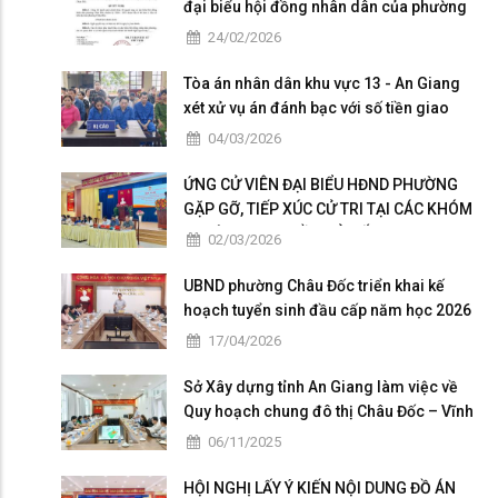
đại biểu hội đồng nhân dân của phường
Châu Đốc nhiệm kỳ 2026 - 2031
24/02/2026
Tòa án nhân dân khu vực 13 - An Giang
xét xử vụ án đánh bạc với số tiền giao
dịch hơn 4,9 tỷ đồng
04/03/2026
ỨNG CỬ VIÊN ĐẠI BIỂU HĐND PHƯỜNG
GẶP GỠ, TIẾP XÚC CỬ TRI TẠI CÁC KHÓM
THUỘC ĐƠN VỊ BẦU CỬ SỐ 5
02/03/2026
UBND phường Châu Đốc triển khai kế
hoạch tuyển sinh đầu cấp năm học 2026
– 2027
17/04/2026
Sở Xây dựng tỉnh An Giang làm việc về
Quy hoạch chung đô thị Châu Đốc – Vĩnh
Tế giai đoạn 2025 – 2026
06/11/2025
HỘI NGHỊ LẤY Ý KIẾN NỘI DUNG ĐỒ ÁN