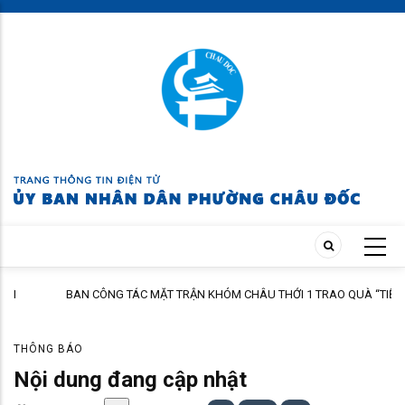
Skip
to
main
content
BAN CÔNG TÁC MẶT TRẬN KHÓM CHÂU THỚI 1 TRAO QUÀ “TIẾP BƯỚC
ĐẾN TRƯỜNG” NĂM HỌC 2026 – 2027
THÔNG BÁO
Nội dung đang cập nhật