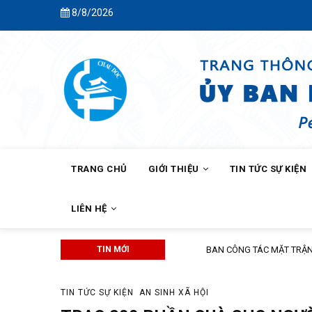
Skip
8/8/2026
C
to
main
content
MAIN
NAVIGATION
TRANG CHỦ
GIỚI THIỆU
TIN TỨC SỰ KIỆN
LIÊN HỆ
TIN MỚI
BAN CÔNG TÁC MẶT TRẬN KHÓM C
TIN TỨC SỰ KIỆN
AN SINH XÃ HỘI