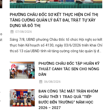
PHƯỜNG CHÂU ĐỐC SƠ KẾT THỰC HIỆN CHỈ THỊ
TĂNG CƯỜNG QUẢN LÝ ĐẤT ĐAI, TRẬT TỰ XÂY
DỰNG VÀ ĐÔ THỊ
07/08/2026
ảo
Sáng 7/8, UBND phường Châu Đốc tổ chức Hội nghị sơ kết
ặt
thực hiện Kế hoạch số 4130, ngày 03/6/2026 triển khai Chỉ
thị số 13 của UBND tỉnh về tăng cường công tác quản lý đất
đai, trật tự xây dựng và trật tự đô thị.
PHƯỜNG CHÂU ĐỐC TẬP HUẤN KỸ
THUẬT CANH TÁC SEN CHO NÔNG
DÂN
06/08/2026
A
BAN CÔNG TÁC MẶT TRẬN KHÓM
CHÂU THỚI 1 TRAO QUÀ “TIẾP
T
BƯỚC ĐẾN TRƯỜNG” NĂM HỌC
2026 – 2027