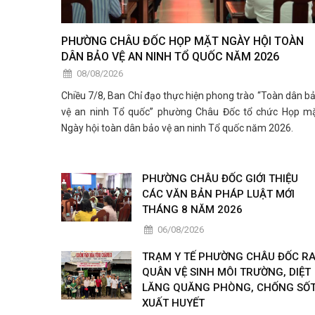
PHƯỜNG CHÂU ĐỐC HỌP MẶT NGÀY HỘI TOÀN
DÂN BẢO VỆ AN NINH TỔ QUỐC NĂM 2026
08/08/2026
Chiều 7/8, Ban Chỉ đạo thực hiện phong trào “Toàn dân b
vệ an ninh Tổ quốc” phường Châu Đốc tổ chức Họp m
Ngày hội toàn dân bảo vệ an ninh Tổ quốc năm 2026.
PHƯỜNG CHÂU ĐỐC GIỚI THIỆU
CÁC VĂN BẢN PHÁP LUẬT MỚI
THÁNG 8 NĂM 2026
06/08/2026
TRẠM Y TẾ PHƯỜNG CHÂU ĐỐC R
QUÂN VỆ SINH MÔI TRƯỜNG, DIỆT
LĂNG QUĂNG PHÒNG, CHỐNG SỐ
XUẤT HUYẾT