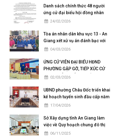
Danh sách chính thức 48 người
ứng cử đại biểu hội đồng nhân
dân của phường Châu Đốc nhiệm
24/02/2026
kỳ 2026 - 2031
Tòa án nhân dân khu vực 13 - An
Giang xét xử vụ án đánh bạc với
số tiền giao dịch hơn 4,9 tỷ đồng
04/03/2026
ỨNG CỬ VIÊN ĐẠI BIỂU HĐND
PHƯỜNG GẶP GỠ, TIẾP XÚC CỬ
TRI TẠI CÁC KHÓM THUỘC ĐƠN VỊ
02/03/2026
BẦU CỬ SỐ 5
UBND phường Châu Đốc triển khai
kế hoạch tuyển sinh đầu cấp năm
học 2026 – 2027
17/04/2026
Sở Xây dựng tỉnh An Giang làm
việc về Quy hoạch chung đô thị
Châu Đốc – Vĩnh Tế giai đoạn
06/11/2025