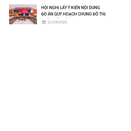
2025 – 2026
HỘI NGHỊ LẤY Ý KIẾN NỘI DUNG
ĐỒ ÁN QUY HOẠCH CHUNG ĐÔ THỊ
CHÂU ĐỐC ĐẾN NĂM 2050
22/04/2026