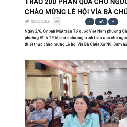
TRAO 200 PHẦN QUÀ CHO NGƯ
CHÀO MỪNG LỄ HỘI VÍA BÀ CH
02/06/2026
-
aA
+
Ngày 2/6, Ủy ban Mặt trận Tổ quốc Việt Nam phường Ch
phường Vĩnh Tế tổ chức chương trình trao quà cho ngườ
thiết thực chào mừng Lễ hội Vía Bà Chúa Xứ Núi Sam n