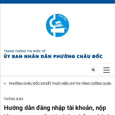
Skip
to
main
content
NH
PHƯỜNG CHÂU ĐỐC SƠ KẾT THỰC HIỆN CHỈ THỊ TĂNG CƯỜNG QUẢN
LÝ ĐẤT ĐAI, TRẬT TỰ XÂY DỰNG VÀ ĐÔ THỊ
THÔNG BÁO
Hướng dẫn đăng nhập tài khoản, nộp