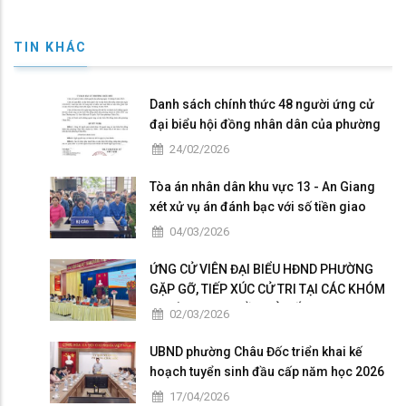
TIN KHÁC
Danh sách chính thức 48 người ứng cử
đại biểu hội đồng nhân dân của phường
Châu Đốc nhiệm kỳ 2026 - 2031
24/02/2026
Tòa án nhân dân khu vực 13 - An Giang
xét xử vụ án đánh bạc với số tiền giao
dịch hơn 4,9 tỷ đồng
04/03/2026
ỨNG CỬ VIÊN ĐẠI BIỂU HĐND PHƯỜNG
GẶP GỠ, TIẾP XÚC CỬ TRI TẠI CÁC KHÓM
THUỘC ĐƠN VỊ BẦU CỬ SỐ 5
02/03/2026
UBND phường Châu Đốc triển khai kế
hoạch tuyển sinh đầu cấp năm học 2026
– 2027
17/04/2026