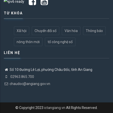
TỪ KHÓA
Xã hội
Chuyển đổi số
Văn hóa
Thông báo
nông thôn mới
tổ công nghệ số
LIÊN HỆ
Số 10 Đường Lê Lợi, phường Châu Đốc, tỉnh An Giang
02963.865.700
chaudoc@angiang.gov.vn
© Copyright 2023
ictangiang.vn
All Rights Reserved.