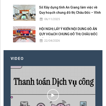
Sở Xây dựng tỉnh An Giang làm việc về
Quy hoạch chung đô thị Châu Đốc – Vĩnh
Tế giai đoạn 2025 – 2026
06/11/2025
HỘI NGHỊ LẤY Ý KIẾN NỘI DUNG ĐỒ ÁN
QUY HOẠCH CHUNG ĐÔ THỊ CHÂU ĐỐC
ĐẾN NĂM 2050
22/04/2026
VIDEO