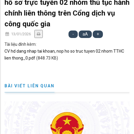
hồ sơ trực tuyến 02 nhóm thủ tục hành
chính liên thông trên Cổng dịch vụ
công quốc gia
13/01/2026
-
aA
+
Tài liệu đính kèm:
CV hd dang nhap tai khoan, nop ho so truc tuyen 02 nhom TTHC
lien thong_0.pdf
(848.73 KB)
BÀI VIẾT LIÊN QUAN