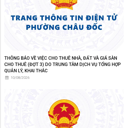
THÔNG BÁO VỀ VIỆC CHO THUÊ NHÀ, ĐẤT VÀ GIÁ SÀN
CHO THUÊ (ĐỢT 3) DO TRUNG TÂM DỊCH VỤ TỔNG HỢP
QUẢN LÝ, KHAI THÁC
10/08/2026